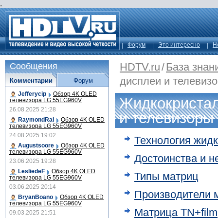
.
Форум
Это интересно
Н
HDTV.ru
/
База знан
Сообщения
дисплеи и телевиз
Комментарии
Форум
Jefferycip
Обзор 4K OLED
Жидкокристал
телевизора LG 55EG960V
26.08.2025 21:28
и телевизоры
RaymondRal
Обзор 4K OLED
телевизора LG 55EG960V
24.08.2025 19:02
Технология жидк
Augustsoore
Обзор 4K OLED
телевизора LG 55EG960V
Достоинства и н
23.06.2025 19:28
LesliedeF
Обзор 4K OLED
Типы матриц
телевизора LG 55EG960V
03.06.2025 20:14
Производители 
BryanBoano
Обзор 4K OLED
телевизора LG 55EG960V
Матрица TN+film
09.03.2025 21:51