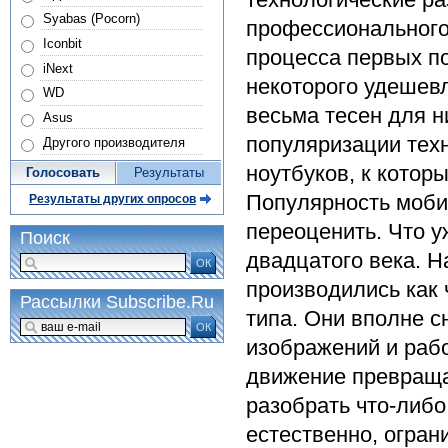
Syabas (Pocorn)
профессионального
Iconbit
процесса первых п
iNext
некоторого удешевл
WD
весьма тесен для ни
Asus
популяризации тех
Другого производителя
ноутбуков, к котор
Голосовать
Результаты
Популярность моби
Результаты других опросов
переоценить. Что у
Поиск
двадцатого века. Н
ОК
производились как 
Рассылки Subscribe.Ru
типа. Они вполне с
ОК
изображений и раб
движение превраща
разобрать что-либо
естественно, огран