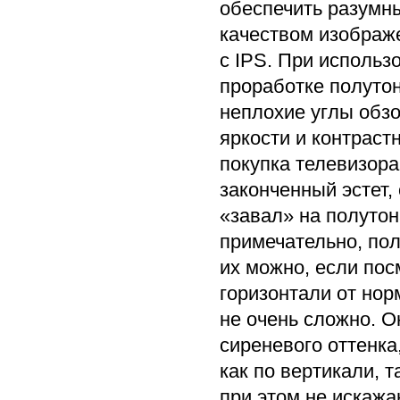
обеспечить разумн
качеством изображе
с IPS. При использ
проработке полутон
неплохие углы обзо
яркости и контраст
покупка телевизора
законченный эстет,
«завал» на полутон
примечательно, пол
их можно, если пос
горизонтали от нор
не очень сложно. О
сиреневого оттенка
как по вертикали, т
при этом не искажаю