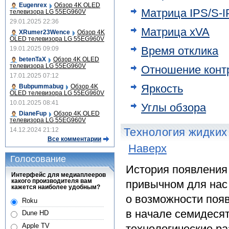
Eugenrex
Обзор 4K OLED
Матрица IPS/S-
телевизора LG 55EG960V
29.01.2025 22:36
Матрица xVA
XRumer23Wence
Обзор 4K
OLED телевизора LG 55EG960V
Время отклика
19.01.2025 09:09
betenTaX
Обзор 4K OLED
телевизора LG 55EG960V
Отношение контр
17.01.2025 07:12
Яркость
Bubpummabug
Обзор 4K
OLED телевизора LG 55EG960V
10.01.2025 08:41
Углы обзора
DianeFup
Обзор 4K OLED
телевизора LG 55EG960V
Технология жидких
14.12.2024 21:12
Все комментарии
Наверх
Голосование
История появления
Интерфейс для медиаплееров
какого производителя вам
привычном для нас 
кажется наиболее удобным?
о возможности поя
Roku
в начале семидесят
Dune HD
Apple TV
технологические ра