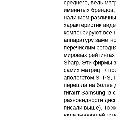
среднего, ведь мат
именитых брендов,
наличием различны
характеристик вид
компенсируют все н
аппаратуру заметн
перечислим сегодн
мировых рейтингах 
Sharp. Эти фирмы з
самих матриц. К пр
апологетом S-IPS,
перешла на более 
гигант Samsung, в 
разновидности дис
писали выше). То ж
вкладывающей гига