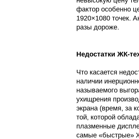
невысокую цену те
фактор особенно ц
1920×1080 точек. А
разы дороже.
Недостатки ЖК-те
Что касается недос
наличии инерционн
называемого выгора
ухищрения произво
экрана (время, за к
той, которой обла
плазменные диспле
самые «быстрые» Ж