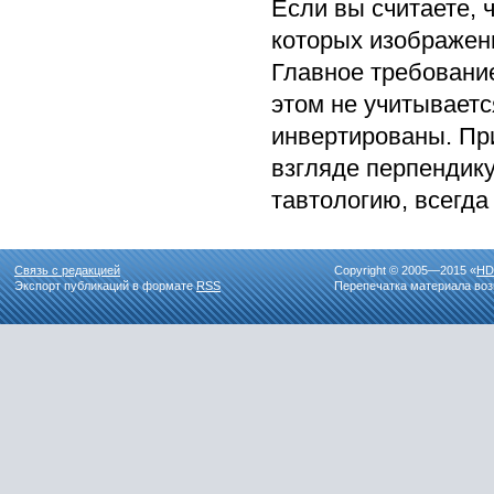
Если вы считаете, 
которых изображени
Главное требование
этом не учитываетс
инвертированы. При
взгляде перпендику
тавтологию, всегда
Связь с редакцией
Copyright © 2005—2015 «
HD
Экспорт публикаций в формате
RSS
Перепечатка материала воз