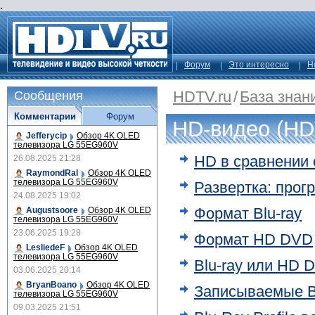
.
Форум
Это интересно
Н
HDTV.ru
/
База знан
Сообщения
Комментарии
Форум
HD-видео (HD
Jefferycip
Обзор 4K OLED
телевизора LG 55EG960V
HD в сравнении
26.08.2025 21:28
RaymondRal
Обзор 4K OLED
телевизора LG 55EG960V
Развертка: прог
24.08.2025 19:02
Формат Blu-ray
Augustsoore
Обзор 4K OLED
телевизора LG 55EG960V
23.06.2025 19:28
Формат HD DVD
LesliedeF
Обзор 4K OLED
телевизора LG 55EG960V
Blu-ray или HD 
03.06.2025 20:14
BryanBoano
Обзор 4K OLED
Записываемые B
телевизора LG 55EG960V
09.03.2025 21:51