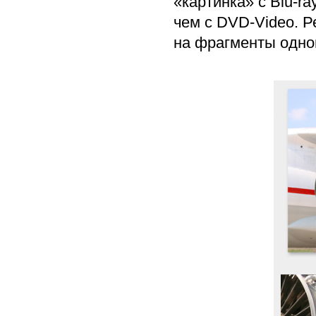
«картинка» с Blu-r
чем с DVD-Video. 
на фрагменты одног