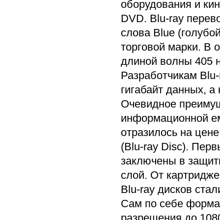
оборудования и кин
DVD. Blu-ray перев
слова Blue (голубо
торговой марки. В 
длиной волны 405 н
Разработчикам Blu-
гигабайт данных, а
Очевидное преимущ
информационной ем
отразилось на цене
(Blu-ray Disc). Пе
заключены в защи
слой. От картридже
Blu-ray дисков ста
Сам по себе формат
разрешения до 1080