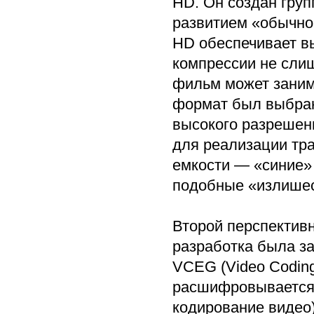
HD. Он создан групп
развитием «обычно
HD обеспечивает вы
компрессии не сли
фильм может занима
формат был выбран
высокого разрешени
для реализации тра
емкости — «синие»
подобные «излишес
Второй перспектив
разработка была з
VCEG (Video Coding
расшифровывается 
кодирование видео)