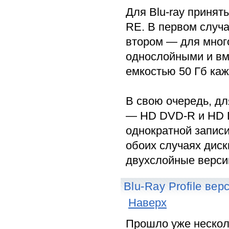
Для Blu-ray приня
RE. В первом случа
втором — для много
однослойными и вм
емкостью 50 Гб ка
В свою очередь, д
— HD DVD-R и HD DV
однократной записи
обоих случаях дис
двухслойные верси
Blu-Ray Profile верс
Наверх
Прошло уже несколь