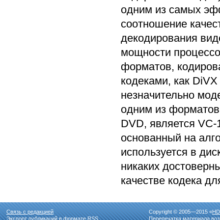
одним из самых эф
соотношение качес
декодирования вид
мощности процессо
форматов, кодиров
кодеками, как DiV
незначительно мод
одним из форматов
DVD, является VC-1
основанный на алг
используется в дис
никаких достоверны
качестве кодека дл
Связь с редакцией
Copyright © 2005—2015 «
HD
Экспорт публикаций в формате
RSS
Перепечатка материала воз