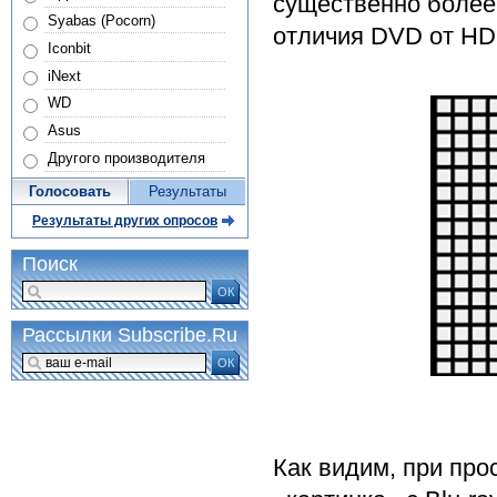
существенно более
Syabas (Pocorn)
отличия DVD от HD
Iconbit
iNext
WD
Asus
Другого производителя
Голосовать
Результаты
Результаты других опросов
Поиск
ОК
Рассылки Subscribe.Ru
ОК
Как видим, при про