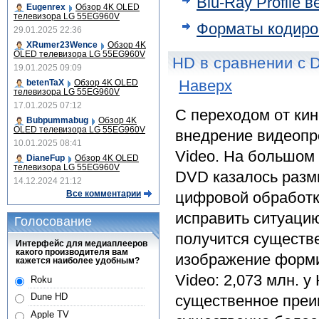
Blu-Ray Profile в
Eugenrex
Обзор 4K OLED
телевизора LG 55EG960V
Форматы кодиро
29.01.2025 22:36
XRumer23Wence
Обзор 4K
OLED телевизора LG 55EG960V
HD в сравнении с 
19.01.2025 09:09
Наверх
betenTaX
Обзор 4K OLED
телевизора LG 55EG960V
17.01.2025 07:12
С переходом от кин
Bubpummabug
Обзор 4K
OLED телевизора LG 55EG960V
внедрение видеопр
10.01.2025 08:41
Video. На большом
DianeFup
Обзор 4K OLED
телевизора LG 55EG960V
DVD казалось разм
14.12.2024 21:12
Все комментарии
цифровой обработки
исправить ситуацию
Голосование
получится существ
Интерфейс для медиаплееров
какого производителя вам
изображение формир
кажется наиболее удобным?
Video: 2,073 млн. у
Roku
Dune HD
существенное преи
Apple TV