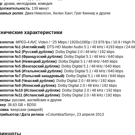
р
: драма, мелодрама, комедия
должительность
: 139 минут
лавных ролях
: Джек Николсон, Хелен Хант, Грег Киннер и другие
хнические характеристики
еопоток
: MPEG-4 AVC Video / ~25 Mbps / 1920x1080p / 23.976 fps / 16:9 / High Pro
иопоток №1 (Английский)
: DTS-HD Master Audio 5.1 / 48 kHz / 4193 kbps / 24-bit
иопоток №2 (Русский дубляж)
: Dolby Digital 2.0 / 48 kHz / 192 kbps
иопоток №3 (Французский дубляж)
: Dolby Digital 5.1 / 48 kHz / 640 kbps
иопоток №4 (Немецкий дубляж)
: Dolby Digital 5.1 / 48 kHz / 640 kbps
иопоток №5 (Венгерский дубляж)
: Dolby Digital 5.1 / 48 kHz / 640 kbps
иопоток №6 (Итальянский дубляж)
: Dolby Digital 5.1 / 48 kHz / 640 kbps
иопоток №7 (Польский закадровый)
: Dolby Digital 5.1 / 48 kHz / 640 kbps
иопоток №8 (Чешский дубляж)
: Dolby Digital 2.0 / 48 kHz / 192 kbps
иопоток №9 (Японский дубляж)
: Dolby Digital 2.0 / 48 kHz / 192 kbps
иопоток №10 (Испанский дубляж)
: Dolby Digital 2.0 / 48 kHz / 192 kbps
иопоток №11 (Испанский дубляж)
: Dolby Digital 2.0 / 48 kHz / 192 kbps
титры
: русские, английские и другие
мер
: 38.83 GB = BD50
ковка
: keepcase (амарей)
трибьютор / Дата релиза
: «Columbia/Sony», 23 апреля 2013
риншоты