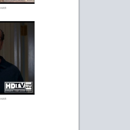
ения
ения