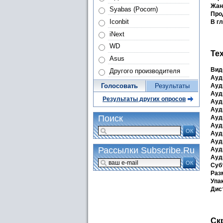
Жан
Syabas (Pocorn)
Про
Iconbit
В г
iNext
WD
Те
Asus
Вид
Другого производителя
Ауд
Ауд
Голосовать
Результаты
Ауд
Результаты других опросов
Ауд
Ауд
Поиск
Ауд
Ауд
ОК
Ауд
Ауд
Рассылки Subscribe.Ru
Ауд
Ауд
ОК
Суб
Раз
Упа
Дис
Ск