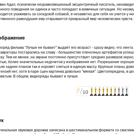
ин Адал, психически неуравновешенный эксцентричный писатель, ненавидит б
анного поведения он одинок и часто попадает в комичные ситуации. Но неож
одится ухаживать за соседской собакой, и незаметно для себя он учится у н
ственного равнодушия ему открывается прекрасный мир человеческих чувств
ображение
оряд фильма "Лучше не бывает" выдаёт его возраст - сразу видно, что лента 
тавраторы постарались на славу - большинство пленочных артефактов успеш
ray. Тем не менее, на экране постоянно присутствует средних размеров зерно
стью, более значительных недочетов у изображения нет. Разрешение хорошее
ли задних планов так и норовят слиться в единую массу. Крупные планы дов
ензий нет, хотя в паре сцен картинка довольно "мягкая". Цветопередача, в 
оватым. В общем, видеоряды бывают и лучше.
ук
гинальная звуковая дорожка записана в шестиканальном формате со сжатием 