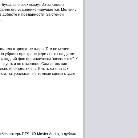
уквально всех вокруг. Из-за своего
иданно его уединение нарушается. Мелвину
ее доброте и преданности. За стеной
…
вышла в прокат не вчера. Тем не менее,
но убраны при трансфере ленты на диски
, а задний фон периодически "шевелится". К
, пусть и не отменное. Самые мелкие
ольно информативны. К четкости явных
целом, натуральная, но тёмные сцены отдают
без потерь DTS-HD Master Audio, а дубляж