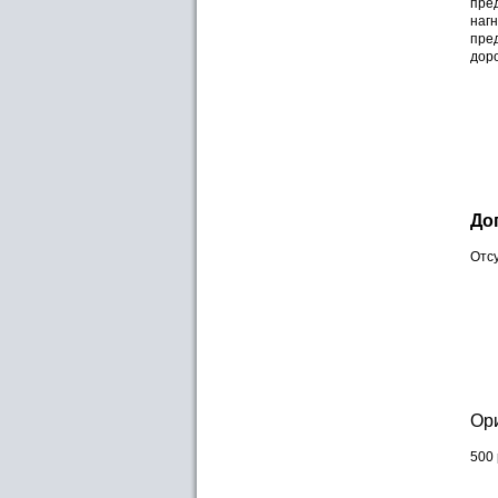
пред
нагн
пред
дор
До
Отсу
Ори
500 