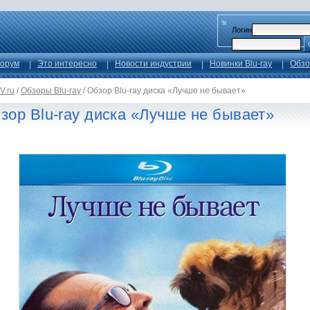
Логин
орум
Это интересно
Новости индустрии
Новинки Blu-ray
Обзо
V.ru
/
Обзоры Blu-ray
/
Обзор Blu-ray диска «Лучше не бывает»
зор Blu-ray диска «Лучше не бывает»