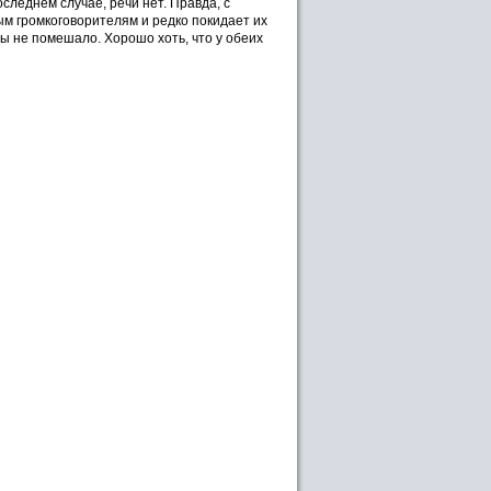
оследнем случае, речи нет. Правда, с
ым громкоговорителям и редко покидает их
бы не помешало. Хорошо хоть, что у обеих