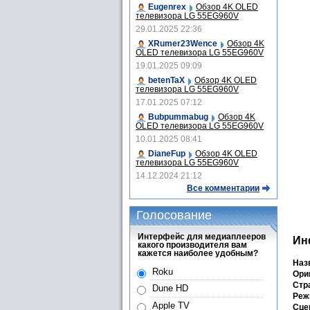
Eugenrex
Обзор 4K OLED
телевизора LG 55EG960V
29.01.2025 22:36
XRumer23Wence
Обзор 4K
OLED телевизора LG 55EG960V
19.01.2025 09:09
betenTaX
Обзор 4K OLED
телевизора LG 55EG960V
17.01.2025 07:12
Bubpummabug
Обзор 4K
OLED телевизора LG 55EG960V
10.01.2025 08:41
DianeFup
Обзор 4K OLED
телевизора LG 55EG960V
14.12.2024 21:12
Все комментарии
Голосование
Интерфейс для медиаплееров
Ин
какого производителя вам
кажется наиболее удобным?
Наз
Roku
Ори
Стра
Dune HD
Реж
Apple TV
Сце