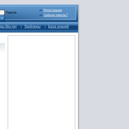
Регистрация
Пароль
Забыли пароль?
ОК
ры Blu-ray
Трейлеры
База знаний