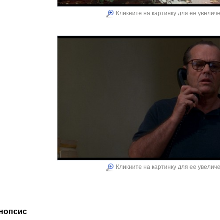
Кликните на картинку для ее увелич
Кликните на картинку для ее увелич
нопсис