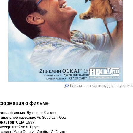
Кликните на картинку для ее увелич
формация о фильме
вание фильма
: Лучше не бывает
гинальное название
: As Good as It Gets
на / Год
: США, 1997
иссер
: Джеймс Л. Брукс
нарист
: Марк Эндрус, Джеймс Л. Брукс