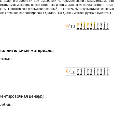
ставлен в стерео с битрейтом 192 кбит/с. Разумеется, ни о каком объеме, в п
етанием атмосферы не все в порядке и оригинала - звук прижат к фронтальн
елы. Понятно, что фильм разговорный, но хотя бы чуть-чуть объема совсем 
ожек отлично сбалансированы диалоги. На диске имеются русские субтитры.
полнительные материалы
тствуют.
ентировочная цена[/b]
рублей.