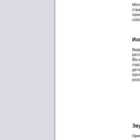
Мелв
стр
прих
соб
Из
Виде
рес
Blu-
сча
дета
прет
роз
Зв
Ори