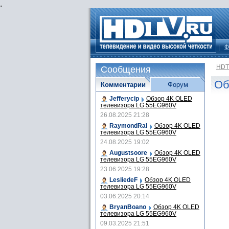
.
Ф
HDT
Сообщения
Об
Комментарии
Форум
Jefferycip
Обзор 4K OLED
телевизора LG 55EG960V
26.08.2025 21:28
RaymondRal
Обзор 4K OLED
телевизора LG 55EG960V
24.08.2025 19:02
Augustsoore
Обзор 4K OLED
телевизора LG 55EG960V
23.06.2025 19:28
LesliedeF
Обзор 4K OLED
телевизора LG 55EG960V
03.06.2025 20:14
BryanBoano
Обзор 4K OLED
телевизора LG 55EG960V
09.03.2025 21:51