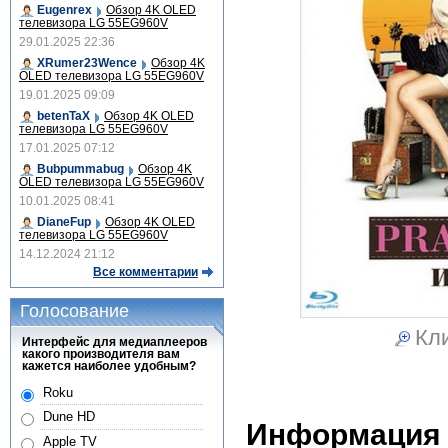
Eugenrex
Обзор 4K OLED
телевизора LG 55EG960V
29.01.2025 22:36
XRumer23Wence
Обзор 4K
OLED телевизора LG 55EG960V
19.01.2025 09:09
betenTaX
Обзор 4K OLED
телевизора LG 55EG960V
17.01.2025 07:12
Bubpummabug
Обзор 4K
OLED телевизора LG 55EG960V
10.01.2025 08:41
DianeFup
Обзор 4K OLED
телевизора LG 55EG960V
14.12.2024 21:12
Все комментарии
Голосование
Кли
Интерфейс для медиаплееров
какого производителя вам
кажется наиболее удобным?
Roku
Dune HD
Информация
Apple TV