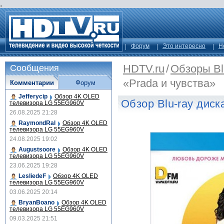
.
Форум
Это интересно
Н
HDTV.ru
/
Обзоры Bl
Сообщения
«Prada и чувства»
Комментарии
Форум
Jefferycip
Обзор 4K OLED
Обзор Blu-ray диск
телевизора LG 55EG960V
26.08.2025 21:28
RaymondRal
Обзор 4K OLED
телевизора LG 55EG960V
24.08.2025 19:02
Augustsoore
Обзор 4K OLED
телевизора LG 55EG960V
23.06.2025 19:28
LesliedeF
Обзор 4K OLED
телевизора LG 55EG960V
03.06.2025 20:14
BryanBoano
Обзор 4K OLED
телевизора LG 55EG960V
09.03.2025 21:51