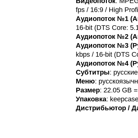
Видеопоток
: MPEG
fps / 16:9 / High Prof
Аудиопоток №1 (А
16-bit (DTS Core: 5.1
Аудиопоток №2 (А
Аудиопоток №3 (Р
kbps / 16-bit (DTS Co
Аудиопоток №4 (Р
Субтитры
: русские
Меню
: русскоязыч
Размер
: 22.05 GB 
Упаковка
: keepcas
Дистрибьютор / Д