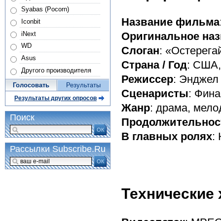
Syabas (Pocorn)
Название фильма
Iconbit
iNext
Оригинальное наз
WD
Слоган
: «Остерега
Asus
Страна / Год
: США,
Другого производителя
Режиссер
: Энджел
Голосовать
Результаты
Сценаристы
: Фин
Результаты других опросов
Жанр
: драма, мел
Поиск
Продолжительнос
ОК
В главных ролях
:
Рассылки Subscribe.Ru
ОК
Технические 