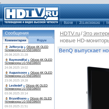
.
Форум
Это интересно
Н
HDTV.ru
/
Это интер
Сообщения
новые HD-монитор
Комментарии
Форум
Jefferycip
Обзор 4K OLED
BenQ выпускает н
телевизора LG 55EG960V
26.08.2025 21:28
RaymondRal
Обзор 4K OLED
телевизора LG 55EG960V
24.08.2025 19:02
Augustsoore
Обзор 4K OLED
телевизора LG 55EG960V
23.06.2025 19:28
LesliedeF
Обзор 4K OLED
телевизора LG 55EG960V
03.06.2025 20:14
BryanBoano
Обзор 4K OLED
телевизора LG 55EG960V
09.03.2025 21:51