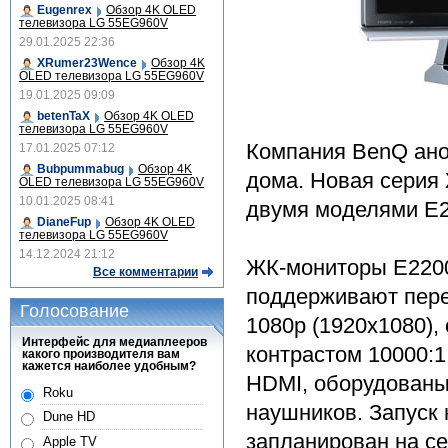
Eugenrex
Обзор 4K OLED
телевизора LG 55EG960V
29.01.2025 22:36
XRumer23Wence
Обзор 4K
OLED телевизора LG 55EG960V
19.01.2025 09:09
betenTaX
Обзор 4K OLED
телевизора LG 55EG960V
Компания BenQ ано
17.01.2025 07:12
Bubpummabug
Обзор 4K
дома. Новая серия
OLED телевизора LG 55EG960V
10.01.2025 08:41
двумя моделями E2
DianeFup
Обзор 4K OLED
телевизора LG 55EG960V
14.12.2024 21:12
ЖК-мониторы E2200
Все комментарии
поддерживают пере
Голосование
1080р (1920x1080)
Интерфейс для медиаплееров
контрастом 10000:
какого производителя вам
кажется наиболее удобным?
HDMI, оборудованы
Roku
наушников. Запуск 
Dune HD
запланирован на се
Apple TV