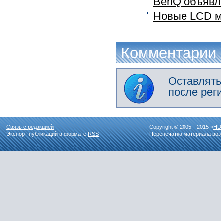
BenQ объявля
Новые LCD м
Комментарии
Оставлять
после рег
Связь с редакцией
Copyright © 2005—2015 «
HD
Экспорт публикаций в формате
RSS
Перепечатка материала воз