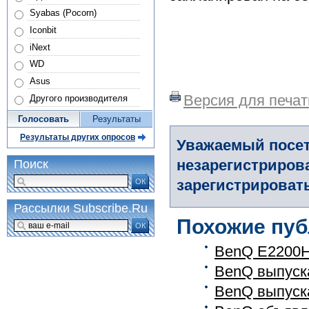
Syabas (Pocorn)
Iconbit
iNext
WD
Asus
Версия для печат
Другого производителя
Голосовать
Результаты
Результаты других опросов
Уважаемый посет
незарегистриров
Поиск
зарегистрировать
ОК
Рассылки Subscribe.Ru
Похожие пуб
ОК
BenQ E2200H
BenQ выпуск
BenQ выпуска