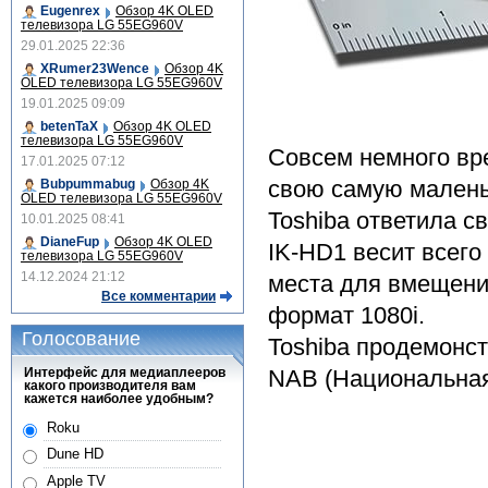
Eugenrex
Обзор 4K OLED
телевизора LG 55EG960V
29.01.2025 22:36
XRumer23Wence
Обзор 4K
OLED телевизора LG 55EG960V
19.01.2025 09:09
betenTaX
Обзор 4K OLED
телевизора LG 55EG960V
Совсем немного вре
17.01.2025 07:12
свою самую малень
Bubpummabug
Обзор 4K
OLED телевизора LG 55EG960V
Toshiba ответила 
10.01.2025 08:41
DianeFup
Обзор 4K OLED
IK-HD1 весит всего 
телевизора LG 55EG960V
14.12.2024 21:12
места для вмещени
Все комментарии
формат 1080i.
Голосование
Toshiba продемонс
Интерфейс для медиаплееров
NAB (Национальная
какого производителя вам
кажется наиболее удобным?
Roku
Dune HD
Apple TV