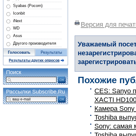
Syabas (Pocorn)
Iconbit
iNext
Версия для печат
WD
Asus
Уважаемый посет
Другого производителя
незарегистриров
Голосовать
Результаты
зарегистрировать
Результаты других опросов
Поиск
Похожие пуб
ОК
CES: Sanyo п
Рассылки Subscribe.Ru
XACTI HD1000
ОК
Камера Sony 
Toshiba выпу
Sony: самая 
Toshiba выпу