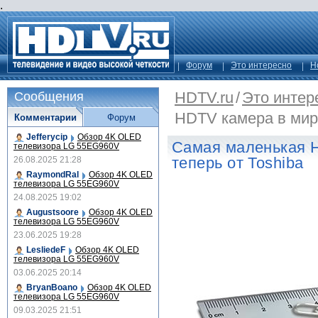
.
Форум
Это интересно
Н
HDTV.ru
/
Это интер
Сообщения
HDTV камера в мире
Комментарии
Форум
Jefferycip
Обзор 4K OLED
Самая маленькая H
телевизора LG 55EG960V
теперь от Toshiba
26.08.2025 21:28
RaymondRal
Обзор 4K OLED
телевизора LG 55EG960V
24.08.2025 19:02
Augustsoore
Обзор 4K OLED
телевизора LG 55EG960V
23.06.2025 19:28
LesliedeF
Обзор 4K OLED
телевизора LG 55EG960V
03.06.2025 20:14
BryanBoano
Обзор 4K OLED
телевизора LG 55EG960V
09.03.2025 21:51