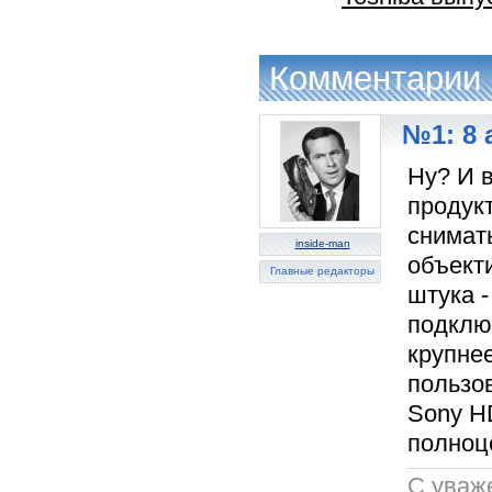
Комментарии
№1: 8 
Ну? И в
продукт
снимать
inside-man
объекти
Главные редакторы
штука -
подклю
крупнее
пользов
Sony H
полноц
C уваж