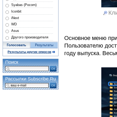
Syabas (Pocorn)
Iconbit
Кли
iNext
WD
Asus
Основное меню при
Другого производителя
Пользователю досту
Голосовать
Результаты
году выпуска. Весь
Результаты других опросов
Поиск
ОК
Рассылки Subscribe.Ru
ОК