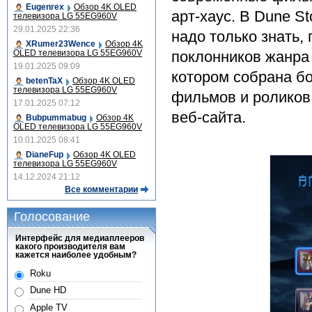
Eugenrex
Обзор 4K OLED
арт-хаус. В Dune St
телевизора LG 55EG960V
29.01.2025 22:36
надо только знать, 
XRumer23Wence
Обзор 4K
OLED телевизора LG 55EG960V
поклонников жанра
19.01.2025 09:09
котором собрана б
betenTaX
Обзор 4K OLED
телевизора LG 55EG960V
фильмов и роликов.
17.01.2025 07:12
веб-сайта.
Bubpummabug
Обзор 4K
OLED телевизора LG 55EG960V
10.01.2025 08:41
DianeFup
Обзор 4K OLED
телевизора LG 55EG960V
14.12.2024 21:12
Все комментарии
Голосование
Интерфейс для медиаплееров
какого производителя вам
кажется наиболее удобным?
Roku
Dune HD
Apple TV