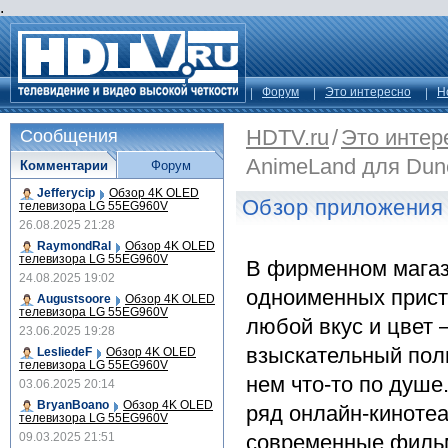
.
Форум
Это интересно
Н
HDTV.ru
/
Это интер
Сообщения
AnimeLand для Du
Комментарии
Форум
Jefferycip
Обзор 4K OLED
Обзор приложения
телевизора LG 55EG960V
26.08.2025 21:28
RaymondRal
Обзор 4K OLED
телевизора LG 55EG960V
В фирменном магаз
24.08.2025 19:02
одноименных прист
Augustsoore
Обзор 4K OLED
телевизора LG 55EG960V
любой вкус и цвет 
23.06.2025 19:28
взыскательный пол
LesliedeF
Обзор 4K OLED
телевизора LG 55EG960V
нем что-то по душе
03.06.2025 20:14
BryanBoano
Обзор 4K OLED
ряд онлайн-киноте
телевизора LG 55EG960V
09.03.2025 21:51
современные фильм