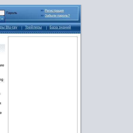
Регистрация
Пароль
Забыли пароль?
ОК
ры Blu-ray
Трейлеры
База знаний
кие
ng
м
я
е