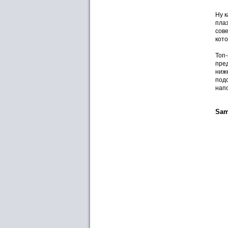
Ну к
плаз
сов
кот
Топ
пре
ниж
под
нап
Sam