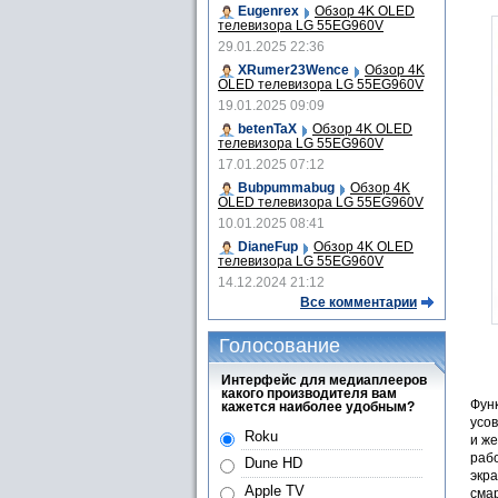
Eugenrex
Обзор 4K OLED
телевизора LG 55EG960V
29.01.2025 22:36
XRumer23Wence
Обзор 4K
OLED телевизора LG 55EG960V
19.01.2025 09:09
betenTaX
Обзор 4K OLED
телевизора LG 55EG960V
17.01.2025 07:12
Bubpummabug
Обзор 4K
OLED телевизора LG 55EG960V
10.01.2025 08:41
DianeFup
Обзор 4K OLED
телевизора LG 55EG960V
14.12.2024 21:12
Все комментарии
Голосование
Интерфейс для медиаплееров
какого производителя вам
Функ
кажется наиболее удобным?
усо
Roku
и ж
раб
Dune HD
экра
Apple TV
сма