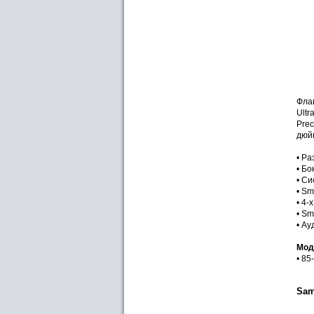
Фла
Ult
Prec
дюйм
• Ра
• Бо
• Си
• Sm
• 4-
• Sm
• А
Мод
• 85
Sam