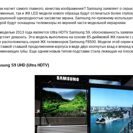
ак насчет самого главного, качества изображения? Samsung заявляет о серь
менные, так и ЖК LED модели нового образца будут отличаться более глубок
ершенной однородностью зассветки экрана. Samsung по-прежнему использует
орой будут оснащены телевизоры из верхней части модельной иерархиии.
-моделью 2013 года является Ultra HDTV Samsung S9, обоснованность заявл
дстоит доказать. Эта модель выполнена на основе 85-дюймовой ЖК панели с 
е расположилась серия ЖК телевизоров Samsung F8500. Модели этой серии 
ставкой ставшей продолжением корпуса в виде двух изогнутых взад и вперед
оминающих губы. Еще одним новым типом подставки стала лежащая на плоско
sung S9 UHD (Ultra HDTV)