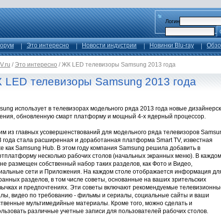
Логин
орум
Это интересно
Новости индустрии
Новинки Blu-ray
Обзо
V.ru
/
Это интересно
/
ЖК LED телевизоры Samsung 2013 года
 LED телевизоры Samsung 2013 года
sung использует в телевизорах модельного ряда 2013 года новые дизайнерс
ения, обновленную смарт платформу и мощный 4-х ядерный процессор.
им из главных усовершенствований для модельного ряда телевизоров Samsu
3 года стала расширенная и доработанная платформа Smart TV, известная
е как Samsung Hub. В этом году компания Samsung решила добавить в
ртплатформу несколько рабочих столов (начальных экранных меню). В каждо
не размещен собственный набор таких разделов, как Фото и Видео,
иальные сети и Приложения. На каждом столе отображается информация дл
анных разделов, в том числе советы, основанные на ваших зрительских
вычках и предпочтениях. Эти советы включают рекомендуемые телевизионны
алы, видео по требованию - фильмы и сериалы, социальные сайты и ваши
ственные мультимедийные материалы. Кроме того, можно сделать и
ользовать различные учетные записи для пользователей рабочих столов.