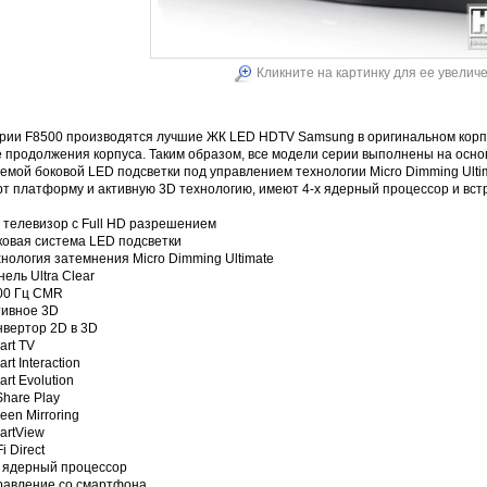
Кликните на картинку для ее увелич
ерии F8500 производятся лучшие ЖК LED HDTV Samsung в оригинальном корпу
 продолжения корпуса. Таким образом, все модели серии выполнены на осно
емой боковой LED подсветки под управлением технологии Micro Dimming Ult
т платформу и активную 3D технологию, имеют 4-х ядерный процессор и вст
 телевизор с Full HD разрешением
ковая система LED подсветки
хнология затемнения Micro Dimming Ultimate
нель Ultra Clear
000 Гц CMR
тивное 3D
нвертор 2D в 3D
art TV
art Interaction
art Evolution
lShare Play
reen Mirroring
artView
Fi Direct
х ядерный процессор
правление со смартфона