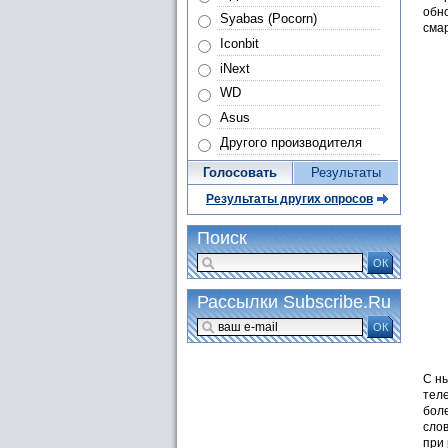
обн
Syabas (Pocorn)
смар
Iconbit
iNext
WD
Asus
Другого производителя
Голосовать
Результаты
Результаты других опросов
Поиск
ОК
Рассылки Subscribe.Ru
ОК
С ны
тел
бол
сло
при 