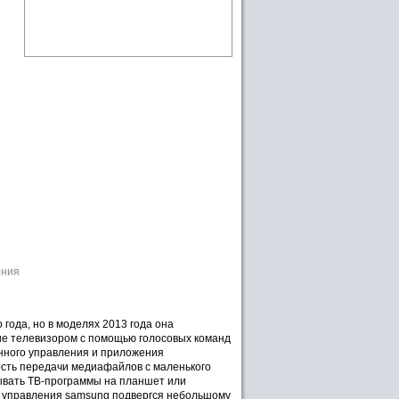
ения
 года, но в моделях 2013 года она
ие телевизором с помощью голосовых команд
онного управления и приложения
сть передачи медиафайлов с маленького
сывать ТВ-программы на планшет или
о управления samsung подвергся небольшому