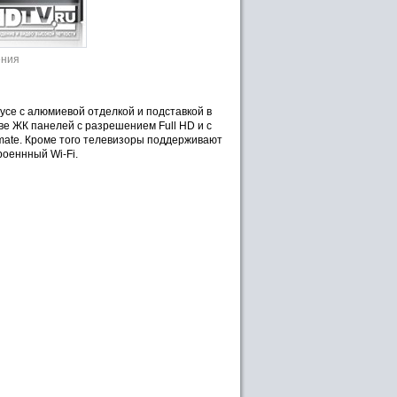
ения
се с алюмиевой отделкой и подставкой в
ве ЖК панелей с разрешением Full HD и с
imate. Кроме того телевизоры поддерживают
роеннный Wi-Fi.