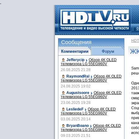
.
Ф
HDT
Сообщения
ЖК
Комментарии
Форум
Jefferycip
Обзор 4K OLED
телевизора LG 55EG960V
Sam
26.08.2025 21:28
реш
RaymondRal
Обзор 4K OLED
телевизора LG 55EG960V
Одн
24.08.2025 19:02
201
Augustsoore
Обзор 4K OLED
такж
телевизора LG 55EG960V
сма
23.06.2025 19:28
экра
Соц
LesliedeF
Обзор 4K OLED
выбр
телевизора LG 55EG960V
при
03.06.2025 20:14
кан
BryanBoano
Обзор 4K OLED
соб
телевизора LG 55EG960V
исп
09.03.2025 21:51