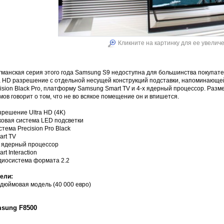
Кликните на картинку для ее увелич
гманская серия этого года Samsung S9 недоступна для большинства покупате
ra HD разрешение с отдельной несущей конструкций подставки, напоминающей
ision Black Pro, платформу Samsung Smart TV и 4-х ядерный процессор. Разм
ов говорит о том, что не во всякое помещение он и впишется.
зрешение Ultra HD (4K)
ковая система LED подсветки
стема Precision Pro Black
art TV
х ядерный процессор
art Interaction
удиосистема формата 2.2
ели:
-дюймовая модель (40 000 евро)
sung F8500