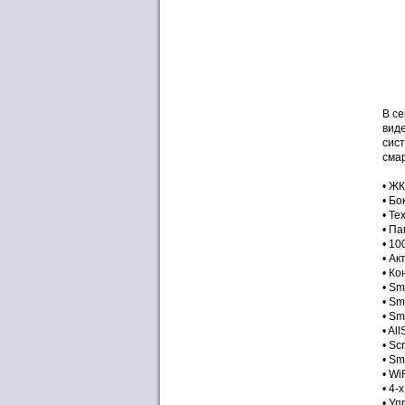
В с
виде
сист
смар
• ЖК
• Бо
• Те
• Па
• 1
• Ак
• Ко
• Sm
• Sm
• Sm
• Al
• Sc
• Sm
• Wi
• 4-
• У