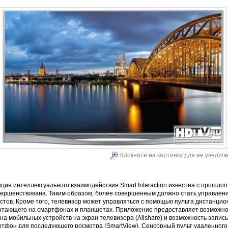
Кликните на картинку для ее увелич
ция интеллектуального взаимодействия Smart Interaction известна с прошлого
вершенствована. Таким образом, более совершенным должно стать управлен
естов. Кроме того, телевизор может управляться с помощью пульта дистанци
отающего на смартфонах и планшетах. Приложение предоставляет возможно
на мобильных устройств на экран телевизора (Allshare) и возможность запи
ртфон для последующего росмотра (SmartView). Сенсорный пульт удаленног