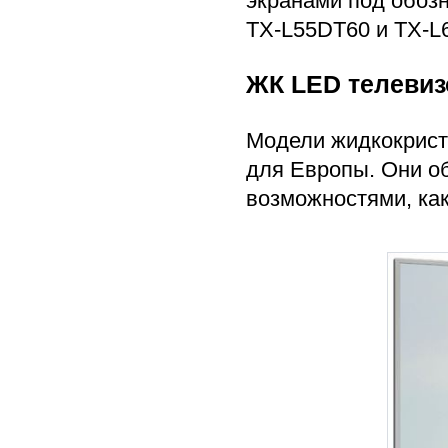
экранами под обоз
TX-L55DT60 и TX-L
ЖК LED телевиз
Модели жидкокрист
для Европы. Они о
возможностями, как