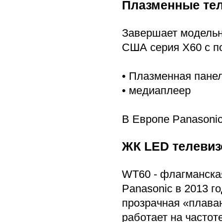
Плазменные тел
Завершает модельн
США серия X60 с п
• Плазменная пане
• медиаплеер
В Европе Panasonic
ЖК LED телевиз
WT60 - флагманска
Panasonic в 2013 г
прозрачная «плава
работает на частот