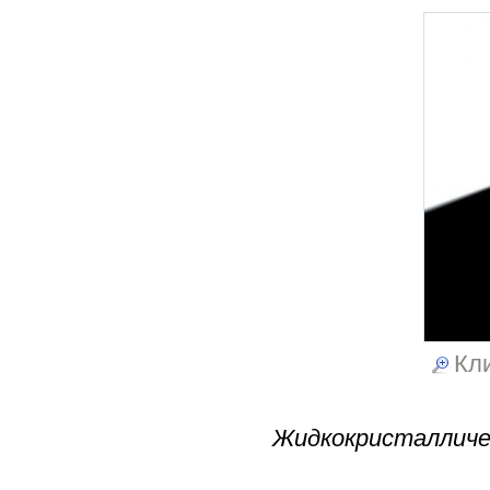
Кли
Жидкокристалличе