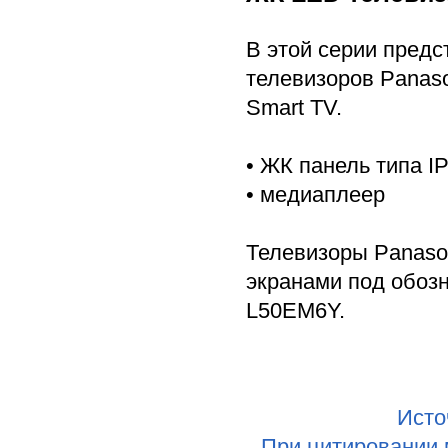
В этой серии пред
телевизоров Panaso
Smart TV.
• ЖК панель типа I
• медиаплеер
Телевизоры Panaso
экранами под обоз
L50EM6Y.
Исто
При цитировании 