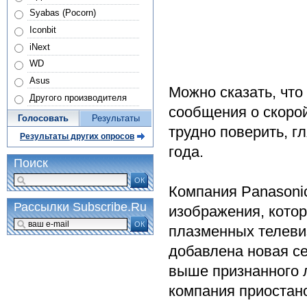
Syabas (Pocorn)
Iconbit
iNext
WD
Asus
Можно сказать, чт
Другого производителя
сообщения о скорой
Голосовать
Результаты
трудно поверить, г
Результаты других опросов
года.
Поиск
ОК
Компания Panasonic
Рассылки Subscribe.Ru
изображения, кото
ОК
плазменных телевиз
добавлена новая се
выше признанного л
компания приостано