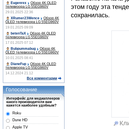
Eugenrex
Обзор 4K OLED
этом году эта тенде
телевизора LG 55EG960V
29.01.2025 22:36
сохранилась.
XRumer23Wence
Обзор 4K
OLED телевизора LG 55EG960V
19.01.2025 09:09
betenTaX
Обзор 4K OLED
телевизора LG 55EG960V
17.01.2025 07:12
Bubpummabug
Обзор 4K
OLED телевизора LG 55EG960V
10.01.2025 08:41
DianeFup
Обзор 4K OLED
телевизора LG 55EG960V
14.12.2024 21:12
Все комментарии
Голосование
Интерфейс для медиаплееров
какого производителя вам
кажется наиболее удобным?
Roku
Dune HD
Кли
Apple TV