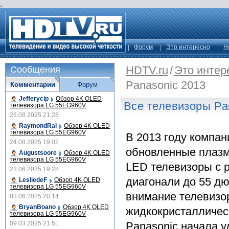
.
Форум
Это интересно
Н
HDTV.ru
/
Это интер
Сообщения
Panasonic 2013
Комментарии
Форум
Jefferycip
Обзор 4K OLED
Все телевизоры Pa
телевизора LG 55EG960V
26.08.2025 21:28
RaymondRal
Обзор 4K OLED
телевизора LG 55EG960V
В 2013 году компан
24.08.2025 19:02
обновленные плазм
Augustsoore
Обзор 4K OLED
телевизора LG 55EG960V
LED телевизоры с 
23.06.2025 19:28
диагонали до 55 д
LesliedeF
Обзор 4K OLED
телевизора LG 55EG960V
внимание телевизо
03.06.2025 20:14
BryanBoano
Обзор 4K OLED
жидкокристалличес
телевизора LG 55EG960V
09.03.2025 21:51
Panasonic начала у