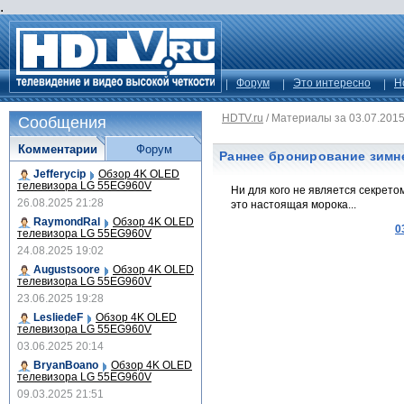
.
Форум
Это интересно
Н
HDTV.ru
/
Материалы за 03.07.201
Сообщения
Комментарии
Форум
Раннее бронирование зимн
Jefferycip
Обзор 4K OLED
телевизора LG 55EG960V
Ни для кого не является секрето
26.08.2025 21:28
это настоящая морока...
RaymondRal
Обзор 4K OLED
0
телевизора LG 55EG960V
24.08.2025 19:02
Augustsoore
Обзор 4K OLED
телевизора LG 55EG960V
23.06.2025 19:28
LesliedeF
Обзор 4K OLED
телевизора LG 55EG960V
03.06.2025 20:14
BryanBoano
Обзор 4K OLED
телевизора LG 55EG960V
09.03.2025 21:51