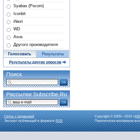
Syabas (Pocorn)
Iconbit
iNext
WD
Asus
Другого производителя
Голосовать
Результаты
Результаты других опросов
Поиск
ОК
Рассылки Subscribe.Ru
ОК
Связь с редакцией
Copyright © 2005—2015 «
HD
Экспорт публикаций в формате
RSS
Перепечатка материала воз