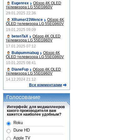
Eugenrex
Обзор 4K OLED
телевизора LG 55EG960V
29.01.2025 22:36
XRumer23Wence
Обзор 4K
OLED телевизора LG 55EG960V
19.01.2025 09:09
betenTaX
Обзор 4K OLED
телевизора LG 55EG960V
17.01.2025 07:12
Bubpummabug
Обзор 4K
OLED телевизора LG 55EG960V
10.01.2025 08:41
DianeFup
Обзор 4K OLED
телевизора LG 55EG960V
14.12.2024 21:12
Все комментарии
Голосование
Интерфейс для медиаплееров
какого производителя вам
кажется наиболее удобным?
Roku
Dune HD
Apple TV