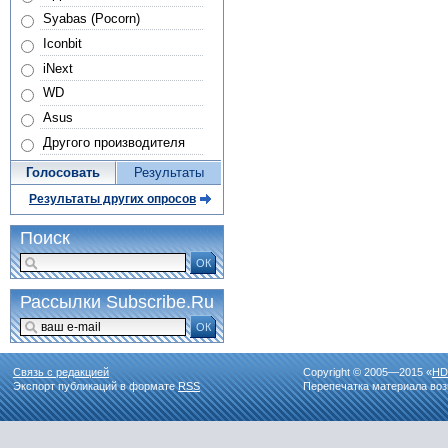
Syabas (Pocorn)
Iconbit
iNext
WD
Asus
Другого производителя
Голосовать
Результаты
Результаты других опросов
Поиск
ОК
Рассылки Subscribe.Ru
ОК
Связь с редакцией
Copyright © 2005—2015 «
HD
Экспорт публикаций в формате
RSS
Перепечатка материала воз