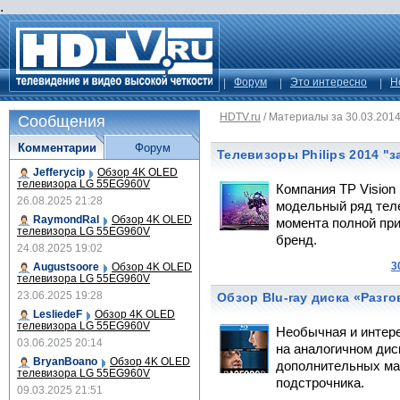
.
Форум
Это интересно
Н
HDTV.ru
/
Материалы за 30.03.201
Сообщения
Комментарии
Форум
Телевизоры Philips 2014 "
Jefferycip
Обзор 4K OLED
телевизора LG 55EG960V
Компания TP Vision
26.08.2025 21:28
модельный ряд теле
RaymondRal
Обзор 4K OLED
момента полной пр
телевизора LG 55EG960V
бренд.
24.08.2025 19:02
3
Augustsoore
Обзор 4K OLED
телевизора LG 55EG960V
23.06.2025 19:28
Обзор Blu-ray диска «Разг
LesliedeF
Обзор 4K OLED
телевизора LG 55EG960V
Необычная и интере
03.06.2025 20:14
на аналогичном дис
BryanBoano
Обзор 4K OLED
дополнительных мат
телевизора LG 55EG960V
подстрочника.
09.03.2025 21:51