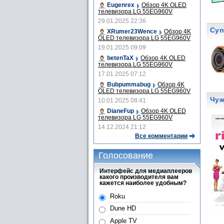
Eugenrex
Обзор 4K OLED
телевизора LG 55EG960V
29.01.2025 22:36
Суп
XRumer23Wence
Обзор 4K
OLED телевизора LG 55EG960V
19.01.2025 09:09
betenTaX
Обзор 4K OLED
телевизора LG 55EG960V
17.01.2025 07:12
Bubpummabug
Обзор 4K
OLED телевизора LG 55EG960V
Чуж
10.01.2025 08:41
DianeFup
Обзор 4K OLED
телевизора LG 55EG960V
14.12.2024 21:12
Все комментарии
Голосование
Интерфейс для медиаплееров
какого производителя вам
кажется наиболее удобным?
Roku
Dune HD
Apple TV