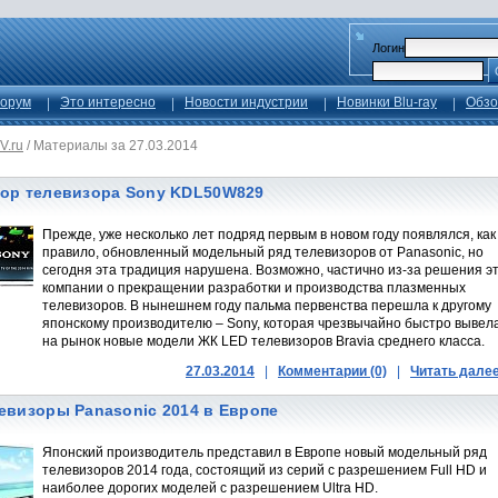
Логин
орум
Это интересно
Новости индустрии
Новинки Blu-ray
Обзо
V.ru
/
Материалы за 27.03.2014
ор телевизора Sony KDL50W829
Прежде, уже несколько лет подряд первым в новом году появлялся, как
правило, обновленный модельный ряд телевизоров от Panasonic, но
сегодня эта традиция нарушена. Возможно, частично из-за решения э
компании о прекращении разработки и производства плазменных
телевизоров. В нынешнем году пальма первенства перешла к другому
японскому производителю – Sony, которая чрезвычайно быстро вывел
на рынок новые модели ЖК LED телевизоров Bravia среднего класса.
27.03.2014
|
Комментарии (0)
|
Читать дале
евизоры Panasonic 2014 в Европе
Японский производитель представил в Европе новый модельный ряд
телевизоров 2014 года, состоящий из серий с разрешением Full HD и
наиболее дорогих моделей с разрешением Ultra HD.