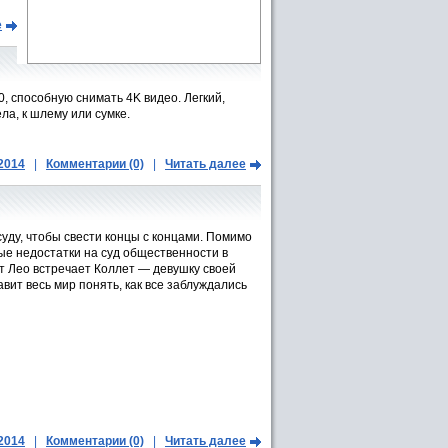
е
 способную снимать 4K видео. Легкий,
ла, к шлему или сумке.
.2014
|
Комментарии (0)
|
Читать далее
уду, чтобы свести концы с концами. Помимо
ые недостатки на суд общественности в
т Лео встречает Коллет — девушку своей
авит весь мир понять, как все заблуждались
.2014
|
Комментарии (0)
|
Читать далее