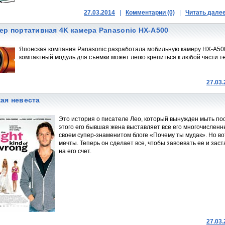
27.03.2014
|
Комментарии (0)
|
Читать дале
ер портативная 4K камера Panasonic HX-A500
Японская компания Panasonic разработала мобильную камеру HX-A500,
компактный модуль для съемки может легко крепиться к любой части те
27.03
ая невеста
Это история о писателе Лео, который вынужден мыть пос
этого его бывшая жена выставляет все его многочисленн
своем супер-знаменитом блоге «Почему ты мудак». Но во
мечты. Теперь он сделает все, чтобы завоевать ее и заст
на его счет.
27.03