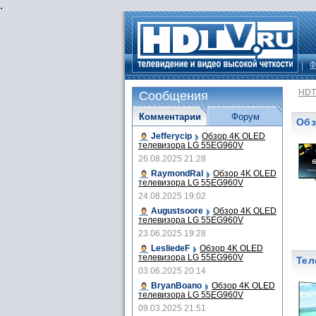
.
Ф
HDT
Сообщения
Комментарии
Форум
Обз
Jefferycip
Обзор 4K OLED
телевизора LG 55EG960V
26.08.2025 21:28
RaymondRal
Обзор 4K OLED
телевизора LG 55EG960V
24.08.2025 19:02
Augustsoore
Обзор 4K OLED
телевизора LG 55EG960V
23.06.2025 19:28
LesliedeF
Обзор 4K OLED
телевизора LG 55EG960V
Тел
03.06.2025 20:14
BryanBoano
Обзор 4K OLED
телевизора LG 55EG960V
09.03.2025 21:51