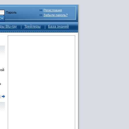
Регистрация
Пароль
Забыли пароль?
ОК
ры Blu-ray
Трейлеры
База знаний
той
а
е