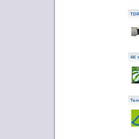
TDR
4K 
Тел