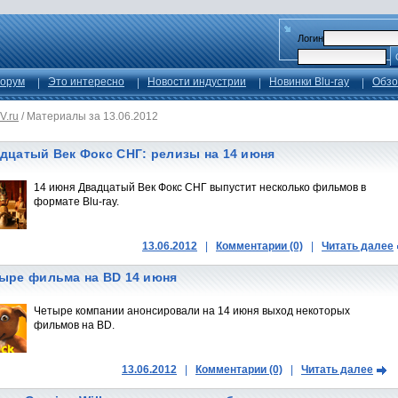
Логин
орум
Это интересно
Новости индустрии
Новинки Blu-ray
Обзо
V.ru
/
Материалы за 13.06.2012
дцатый Век Фокс СНГ: релизы на 14 июня
14 июня Двадцатый Век Фокс СНГ выпустит несколько фильмов в
формате Blu-ray.
13.06.2012
|
Комментарии (0)
|
Читать далее
ыре фильма на BD 14 июня
Четыре компании анонсировали на 14 июня выход некоторых
фильмов на BD.
13.06.2012
|
Комментарии (0)
|
Читать далее