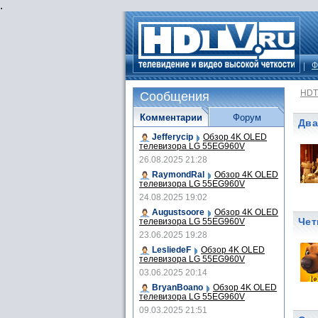
.
Ф
HDT
Сообщения
Комментарии
Форум
Два
Jefferycip
Обзор 4K OLED
телевизора LG 55EG960V
26.08.2025 21:28
RaymondRal
Обзор 4K OLED
телевизора LG 55EG960V
24.08.2025 19:02
Augustsoore
Обзор 4K OLED
Чет
телевизора LG 55EG960V
23.06.2025 19:28
LesliedeF
Обзор 4K OLED
телевизора LG 55EG960V
03.06.2025 20:14
BryanBoano
Обзор 4K OLED
телевизора LG 55EG960V
09.03.2025 21:51