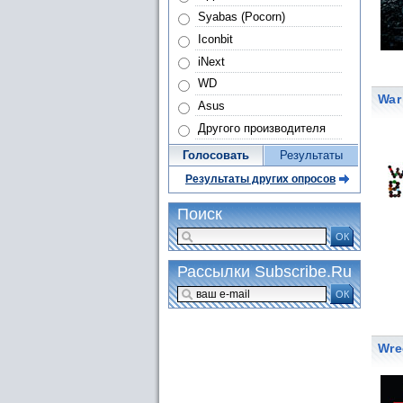
Syabas (Pocorn)
Iconbit
iNext
WD
War
Asus
Другого производителя
Голосовать
Результаты
Результаты других опросов
Поиск
ОК
Рассылки Subscribe.Ru
ОК
Wre