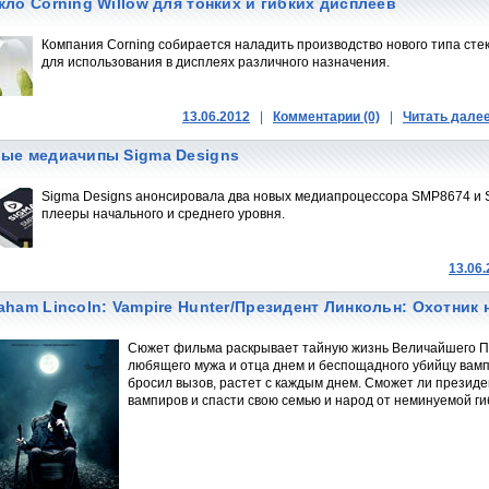
кло Corning Willow для тонких и гибких дисплеев
Компания Corning собирается наладить производство нового типа сте
для использования в дисплеях различного назначения.
13.06.2012
|
Комментарии (0)
|
Читать дале
ые медиачипы Sigma Designs
Sigma Designs анонсировала два новых медиапроцессора SMP8674 и 
плееры начального и среднего уровня.
13.06
aham Lincoln: Vampire Hunter/Президент Линкольн: Охотник
Сюжет фильма раскрывает тайную жизнь Величайшего 
любящего мужа и отца днем и беспощадного убийцу вамп
бросил вызов, растет с каждым днем. Сможет ли презид
вампиров и спасти свою семью и народ от неминуемой г