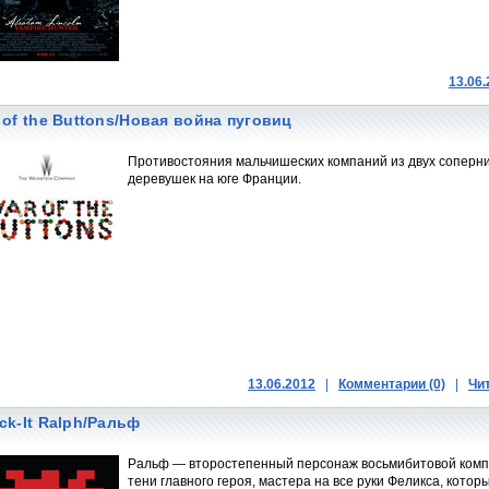
13.06
 of the Buttons/Новая война пуговиц
Противостояния мальчишеских компаний из двух сопер
деревушек на юге Франции.
13.06.2012
|
Комментарии (0)
|
Чи
ck-It Ralph/Ральф
Ральф — второстепенный персонаж восьмибитовой компь
тени главного героя, мастера на все руки Феликса, кото