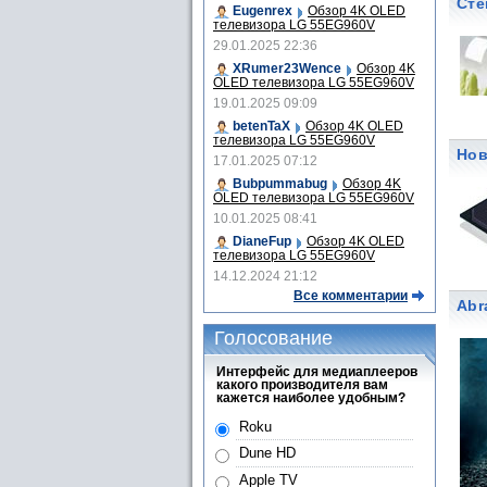
Сте
Eugenrex
Обзор 4K OLED
телевизора LG 55EG960V
29.01.2025 22:36
XRumer23Wence
Обзор 4K
OLED телевизора LG 55EG960V
19.01.2025 09:09
betenTaX
Обзор 4K OLED
телевизора LG 55EG960V
Нов
17.01.2025 07:12
Bubpummabug
Обзор 4K
OLED телевизора LG 55EG960V
10.01.2025 08:41
DianeFup
Обзор 4K OLED
телевизора LG 55EG960V
14.12.2024 21:12
Все комментарии
Abr
Голосование
Интерфейс для медиаплееров
какого производителя вам
кажется наиболее удобным?
Roku
Dune HD
Apple TV