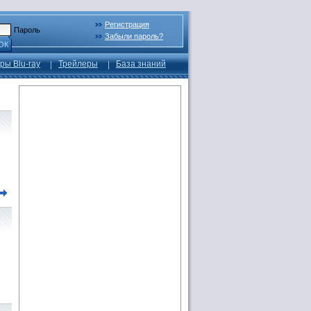
Регистрация
Пароль
Забыли пароль?
ОК
ры Blu-ray
Трейлеры
База знаний