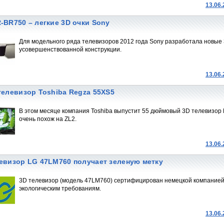
13.06
-BR750 – легкие 3D очки Sony
Для модельного ряда телевизоров 2012 года Sony разработала новые 
усовершенствованной конструкции.
13.06
телевизор Toshiba Regza 55XS5
В этом месяце компания Toshiba выпустит 55 дюймовый 3D телевизор
очень похож на ZL2.
13.06
евизор LG 47LM760 получает зеленую метку
3D телевизор (модель 47LM760) сертифицирован немецкой компанией 
экологическим требованиям.
13.06