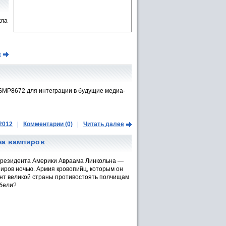
кла
е
SMP8672 для интеграции в будущие медиа-
.2012
|
Комментарии (0)
|
Читать далее
 на вампиров
Президента Америки Авраама Линкольна —
иров ночью. Армия кровопийц, которым он
ент великой страны противостоять полчищам
ибели?