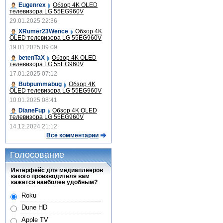
Eugenrex
Обзор 4K OLED
телевизора LG 55EG960V
29.01.2025 22:36
XRumer23Wence
Обзор 4K
OLED телевизора LG 55EG960V
19.01.2025 09:09
betenTaX
Обзор 4K OLED
телевизора LG 55EG960V
17.01.2025 07:12
Bubpummabug
Обзор 4K
OLED телевизора LG 55EG960V
10.01.2025 08:41
DianeFup
Обзор 4K OLED
телевизора LG 55EG960V
14.12.2024 21:12
Все комментарии
Голосование
Интерфейс для медиаплееров
какого производителя вам
кажется наиболее удобным?
Roku
Dune HD
Apple TV