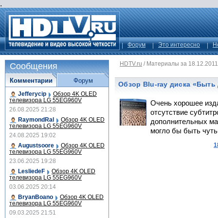
.
Форум
Это интересно
Н
HDTV.ru
/
Материалы за 18.12.2011
Сообщения
Комментарии
Форум
Обзор Blu-ray диска «Быт
Jefferycip
Обзор 4K OLED
телевизора LG 55EG960V
Очень хорошее изда
26.08.2025 21:28
отсутствие субтитр
RaymondRal
Обзор 4K OLED
дополнительных мат
телевизора LG 55EG960V
могло бы быть чуть
24.08.2025 19:02
1
Augustsoore
Обзор 4K OLED
телевизора LG 55EG960V
23.06.2025 19:28
LesliedeF
Обзор 4K OLED
телевизора LG 55EG960V
03.06.2025 20:14
BryanBoano
Обзор 4K OLED
телевизора LG 55EG960V
09.03.2025 21:51