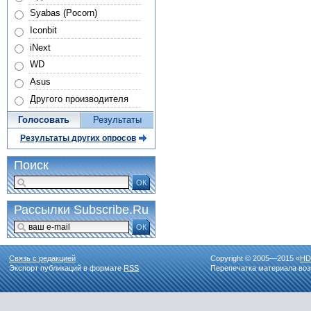
Syabas (Pocorn)
Iconbit
iNext
WD
Asus
Другого производителя
Голосовать
Результаты
Результаты других опросов
Поиск
ОК
Рассылки Subscribe.Ru
ОК
Связь с редакцией
Copyright © 2005—2015 «
HD
Экспорт публикаций в формате
RSS
Перепечатка материала воз