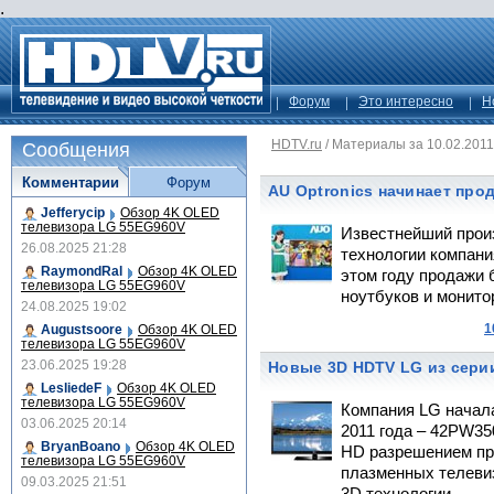
.
Форум
Это интересно
Н
HDTV.ru
/
Материалы за 10.02.2011
Сообщения
Комментарии
Форум
AU Optronics начинает про
Jefferycip
Обзор 4K OLED
телевизора LG 55EG960V
Известнейший прои
26.08.2025 21:28
технологии компани
RaymondRal
Обзор 4K OLED
этом году продажи 
телевизора LG 55EG960V
ноутбуков и монитор
24.08.2025 19:02
1
Augustsoore
Обзор 4K OLED
телевизора LG 55EG960V
23.06.2025 19:28
Новые 3D HDTV LG из сери
LesliedeF
Обзор 4K OLED
телевизора LG 55EG960V
Компания LG начал
03.06.2025 20:14
2011 года – 42PW35
BryanBoano
Обзор 4K OLED
HD разрешением при
телевизора LG 55EG960V
плазменных телеви
09.03.2025 21:51