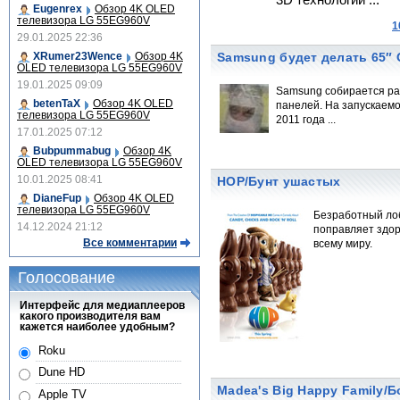
3D технологии ...
Eugenrex
Обзор 4K OLED
телевизора LG 55EG960V
1
29.01.2025 22:36
XRumer23Wence
Обзор 4K
Samsung будет делать 65″
OLED телевизора LG 55EG960V
19.01.2025 09:09
Samsung собирается ра
betenTaX
Обзор 4K OLED
панелей. На запускаемо
телевизора LG 55EG960V
2011 года ...
17.01.2025 07:12
Bubpummabug
Обзор 4K
OLED телевизора LG 55EG960V
10.01.2025 08:41
HOP/Бунт ушастых
DianeFup
Обзор 4K OLED
телевизора LG 55EG960V
Безработный лоб
14.12.2024 21:12
поправляет здор
Все комментарии
всему миру.
Голосование
Интерфейс для медиаплееров
какого производителя вам
кажется наиболее удобным?
Roku
Dune HD
Madea's Big Happy Family/
Apple TV