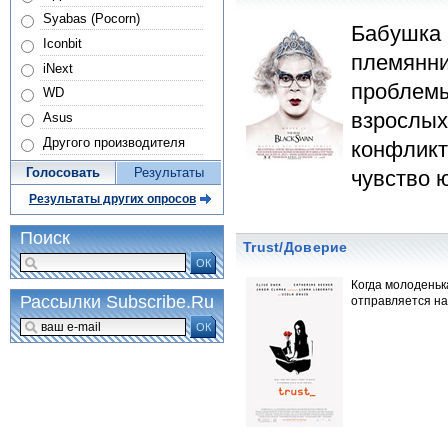
Syabas (Pocorn)
Бабушка 
Iconbit
племянни
iNext
проблемы
WD
взрослых
Asus
Другого производителя
конфликт
Голосовать
Результаты
чувство 
Результаты других опросов
Поиск
Trust/Доверие
ОК
Когда молоденьк
Рассылки Subscribe.Ru
отправляется на
ОК