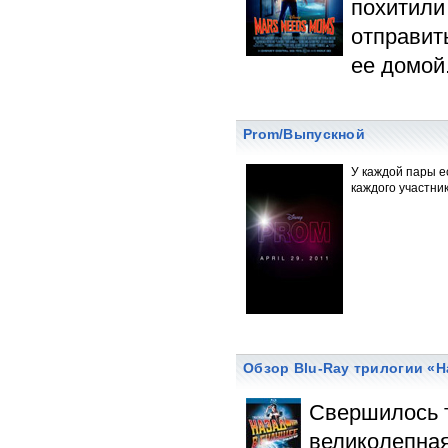
похитили 
отправит
ее домой
Prom/Выпускной
У каждой пары е
каждого участни
Обзор Blu-Ray трилогии «Н
Свершилось т
великолепная