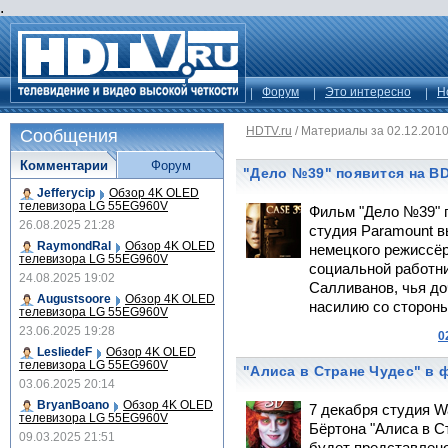
.
Форум
Это интересно
Н
HDTV.ru
/
Материалы за 02.12.201
Сообщения
Комментарии
Форум
"Дело №39" появится на B
Jefferycip
Обзор 4K OLED
телевизора LG 55EG960V
Фильм "Дело №39" п
26.08.2025 21:28
студия Paramount в
RaymondRal
Обзор 4K OLED
немецкого режиссёр
телевизора LG 55EG960V
социальной работн
24.08.2025 19:02
Салливанов, чья до
Augustsoore
Обзор 4K OLED
насилию со стороны
телевизора LG 55EG960V
23.06.2025 19:28
0
LesliedeF
Обзор 4K OLED
телевизора LG 55EG960V
"Алиса в Стране Чудес" в 
03.06.2025 20:14
BryanBoano
Обзор 4K OLED
7 декабря студия W
телевизора LG 55EG960V
Бёртона "Алиса в С
09.03.2025 21:51