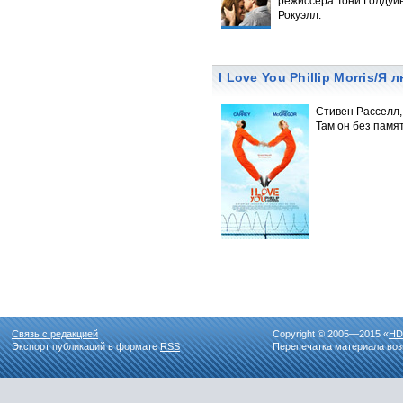
режиссера Тони Голдуин
Рокуэлл.
I Love You Phillip Morris/
Стивен Расселл,
Там он без памя
Связь с редакцией
Copyright © 2005—2015 «
HD
Экспорт публикаций в формате
RSS
Перепечатка материала воз