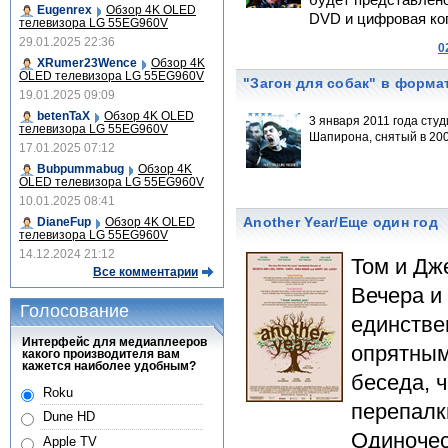
будет представлено
Eugenrex
Обзор 4K OLED
DVD и цифровая ко
телевизора LG 55EG960V
29.01.2025 22:36
0
XRumer23Wence
Обзор 4K
OLED телевизора LG 55EG960V
"Загон для собак" в формат
19.01.2025 09:09
betenTaX
Обзор 4K OLED
3 января 2011 года сту
телевизора LG 55EG960V
Шапирона, снятый в 200
17.01.2025 07:12
Bubpummabug
Обзор 4K
OLED телевизора LG 55EG960V
10.01.2025 08:41
Another Year/Еще один год
DianeFup
Обзор 4K OLED
телевизора LG 55EG960V
14.12.2024 21:12
Том и Дж
Все комментарии
Вечера и
Голосование
единстве
Интерфейс для медиаплееров
опрятным
какого производителя вам
кажется наиболее удобным?
беседа, 
Roku
перепалк
Dune HD
Одиночес
Apple TV