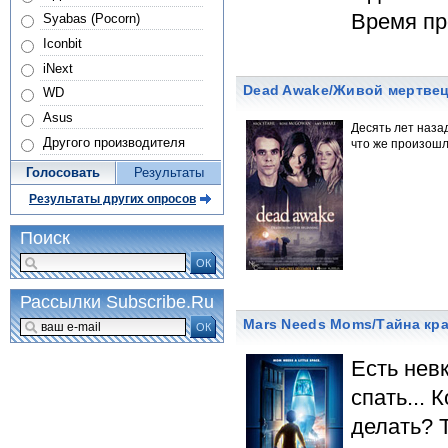
Время п
Syabas (Pocorn)
Iconbit
iNext
Dead Awake/Живой мертве
WD
Asus
Десять лет наза
Другого производителя
что же произошл
Голосовать
Результаты
Результаты других опросов
Поиск
ОК
Рассылки Subscribe.Ru
Mars Needs Moms/Тайна кр
ОК
Есть нев
спать...
делать? 