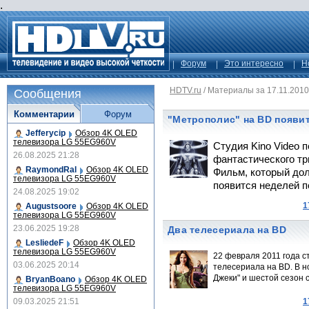
.
Форум
Это интересно
Н
HDTV.ru
/
Материалы за 17.11.2010
Сообщения
Комментарии
Форум
"Метрополис" на BD появи
Jefferycip
Обзор 4K OLED
телевизора LG 55EG960V
Студия Kino Video 
26.08.2025 21:28
фантастического тр
RaymondRal
Обзор 4K OLED
Фильм, который дол
телевизора LG 55EG960V
появится неделей п
24.08.2025 19:02
1
Augustsoore
Обзор 4K OLED
телевизора LG 55EG960V
23.06.2025 19:28
Два телесериала на BD
LesliedeF
Обзор 4K OLED
телевизора LG 55EG960V
22 февраля 2011 года с
03.06.2025 20:14
телесериала на BD. В 
Джеки" и шестой сезон с
BryanBoano
Обзор 4K OLED
телевизора LG 55EG960V
09.03.2025 21:51
1