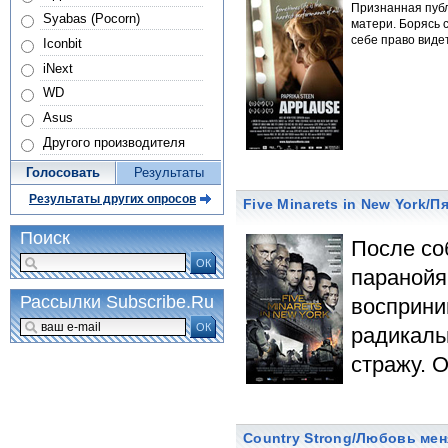
Признанная публ
Syabas (Pocorn)
матери. Борясь 
себе право видет
Iconbit
iNext
WD
Asus
Другого производителя
Голосовать
Результаты
Результаты других опросов
Five Minarets in New York/
Поиск
После со
ОК
паранойя.
Рассылки Subscribe.Ru
восприни
ОК
радикаль
стражу. О
Country Strong/Любовь мен