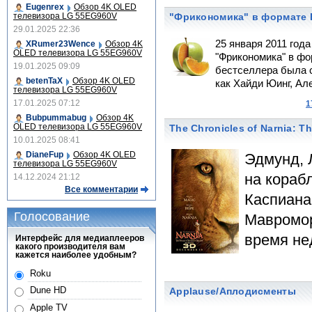
Eugenrex
Обзор 4K OLED
телевизора LG 55EG960V
"Фрикономика" в формате B
29.01.2025 22:36
25 января 2011 год
XRumer23Wence
Обзор 4K
OLED телевизора LG 55EG960V
"Фрикономика" в фо
19.01.2025 09:09
бестселлера была с
betenTaX
Обзор 4K OLED
как Хайди Юинг, Але
телевизора LG 55EG960V
17.01.2025 07:12
1
Bubpummabug
Обзор 4K
OLED телевизора LG 55EG960V
The Chronicles of Narnia: 
10.01.2025 08:41
DianeFup
Обзор 4K OLED
Эдмунд, 
телевизора LG 55EG960V
на кораб
14.12.2024 21:12
Все комментарии
Каспиана
Голосование
Мавромор
время не
Интерфейс для медиаплееров
какого производителя вам
кажется наиболее удобным?
Roku
Dune HD
Applause/Аплодисменты
Apple TV