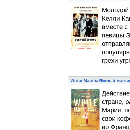
Молодой 
Келли Ка
вместе с
певицы Э
отправля
популярн
грехи уг
White Material/Белый мате
Действие
стране, 
Мария, п
свои коф
во Франц