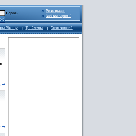
Регистрация
Пароль
Забыли пароль?
ОК
ры Blu-ray
Трейлеры
База знаний
в
е
е