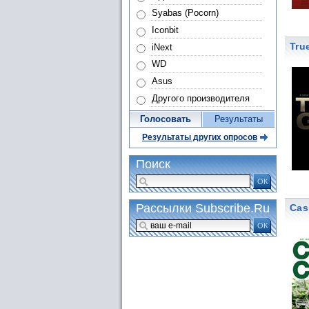
Syabas (Pocorn)
Iconbit
Tru
iNext
WD
Asus
Другого производителя
Голосовать
Результаты
Результаты других опросов
Поиск
ОК
Рассылки Subscribe.Ru
Cas
ОК