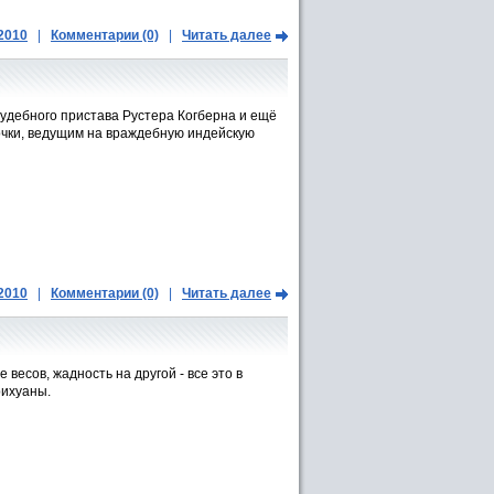
.2010
|
Комментарии (0)
|
Читать далее
удебного пристава Рустера Когберна и ещё
вочки, ведущим на враждебную индейскую
.2010
|
Комментарии (0)
|
Читать далее
есов, жадность на другой - все это в
рихуаны.