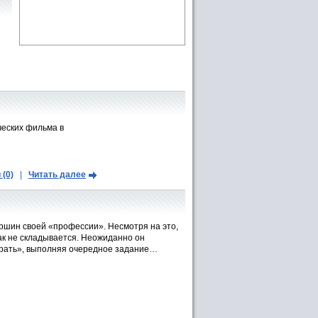
ческих фильма в
(0)
|
Читать далее
ршин своей «профессии». Несмотря на это,
как не складывается. Неожиданно он
брать», выполняя очередное задание…