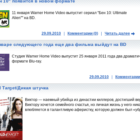
н 10" появится в новом формате
11 января Warner Home Video выпустит сериал "Бен 10: Ultimate
Alien"" на BD.
29.09.2010
|
Комментарии (0)
|
Читать далее
нваре следующего года еще два фильма выйдут на BD
Студия Warner Home Video выпустит 25 января 2011 года два драмати
формате Blu-ray.
29.09.2010
|
Комментарии 
d Target/Дикая штучка
Виктор — наемный убийца из династии киллеров, достигший ве
Виктору хочется семейного счастья, но личная жизнь у него ни
влюбляется в талантливую аферистку, которую должен был «у