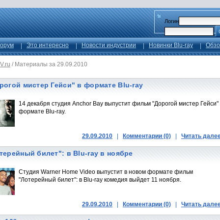
Логин
орум
Это интересно
Новости индустрии
Новинки Blu-ray
Обзо
V.ru
/
Материалы за 29.09.2010
рогой мистер Гейси" в формате Blu-ray
14 декабря студия Anchor Bay выпустит фильм "Дорогой мистер Гейси" 
формате Blu-ray.
29.09.2010
|
Комментарии (0)
|
Читать дале
терейный билет": в Blu-ray в ноябре
Студия Warner Home Video выпустит в новом формате фильм
"Лотерейный билет": в Blu-ray комедия выйдет 11 ноября.
29.09.2010
|
Комментарии (0)
|
Читать дале