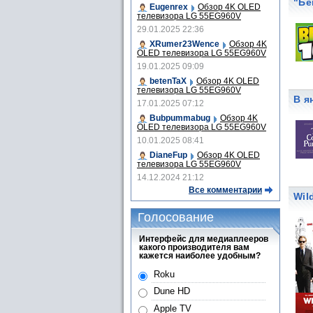
"Бе
Eugenrex
Обзор 4K OLED
телевизора LG 55EG960V
29.01.2025 22:36
XRumer23Wence
Обзор 4K
OLED телевизора LG 55EG960V
19.01.2025 09:09
betenTaX
Обзор 4K OLED
телевизора LG 55EG960V
В я
17.01.2025 07:12
Bubpummabug
Обзор 4K
OLED телевизора LG 55EG960V
10.01.2025 08:41
DianeFup
Обзор 4K OLED
телевизора LG 55EG960V
14.12.2024 21:12
Все комментарии
Wil
Голосование
Интерфейс для медиаплееров
какого производителя вам
кажется наиболее удобным?
Roku
Dune HD
Apple TV