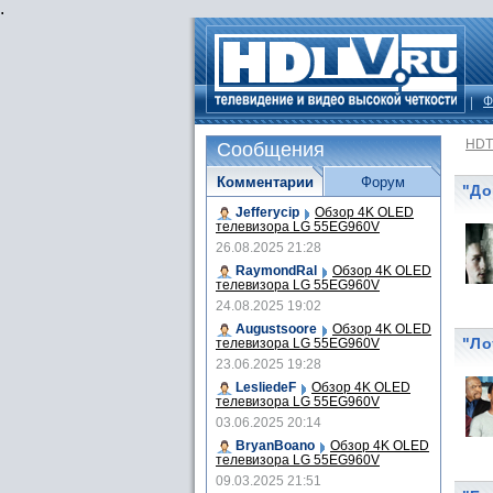
.
Ф
HDT
Сообщения
Комментарии
Форум
"До
Jefferycip
Обзор 4K OLED
телевизора LG 55EG960V
26.08.2025 21:28
RaymondRal
Обзор 4K OLED
телевизора LG 55EG960V
24.08.2025 19:02
Augustsoore
Обзор 4K OLED
"Ло
телевизора LG 55EG960V
23.06.2025 19:28
LesliedeF
Обзор 4K OLED
телевизора LG 55EG960V
03.06.2025 20:14
BryanBoano
Обзор 4K OLED
телевизора LG 55EG960V
09.03.2025 21:51