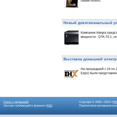
серии NX800.
Новый девятиканальный уси
Компания Integra предс
мощности - DTA-70.1, с
Выставка домашней электр
На прошедшей с 24 по 2
Expo) были представле
Связь с редакцией
Copyright © 2005—2015 «
HD
Экспорт публикаций в формате
RSS
Перепечатка материала воз