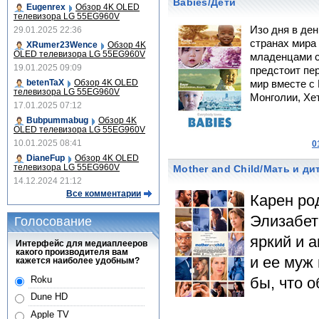
Babies/Дети
Eugenrex
Обзор 4K OLED
телевизора LG 55EG960V
Изо дня в ден
29.01.2025 22:36
странах мира
XRumer23Wence
Обзор 4K
OLED телевизора LG 55EG960V
младенцами с
19.01.2025 09:09
предстоит пе
betenTaX
Обзор 4K OLED
мир вместе с
телевизора LG 55EG960V
Монголии, Хе
17.01.2025 07:12
Bubpummabug
Обзор 4K
OLED телевизора LG 55EG960V
10.01.2025 08:41
0
DianeFup
Обзор 4K OLED
телевизора LG 55EG960V
Mother and Child/Мать и ди
14.12.2024 21:12
Все комментарии
Карен род
Элизабет
Голосование
яркий и 
Интерфейс для медиаплееров
какого производителя вам
и ее муж
кажется наиболее удобным?
Roku
бы, что 
Dune HD
Apple TV