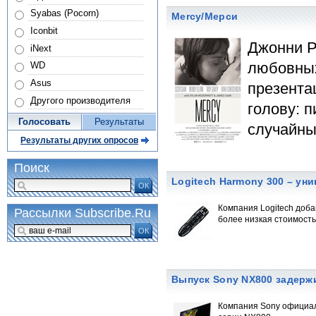
Syabas (Pocorn)
Mercy/Мерси
Iconbit
Джонни Р
iNext
любовных
WD
Asus
презента
Другого производителя
голову: 
Голосовать
Результаты
случайны
Результаты других опросов
Поиск
Logitech Harmony 300 – у
ОК
Компания Logitech доба
Рассылки Subscribe.Ru
более низкая стоимость
ОК
Выпуск Sony NX800 задерж
Компания Sony официал