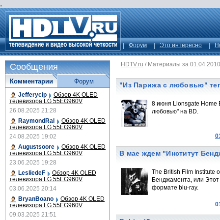
.
Форум
Это интересно
Н
HDTV.ru
/
Материалы за 01.04.201
Сообщения
Комментарии
Форум
"Из Парижа с любовью" теп
Jefferycip
Обзор 4K OLED
телевизора LG 55EG960V
8 июня Lionsgate Home 
26.08.2025 21:28
любовью" на BD.
RaymondRal
Обзор 4K OLED
телевизора LG 55EG960V
0
24.08.2025 19:02
Augustsoore
Обзор 4K OLED
В мае ждем "Институт Бен
телевизора LG 55EG960V
23.06.2025 19:28
The British Film Institu
LesliedeF
Обзор 4K OLED
телевизора LG 55EG960V
Бенджамента, или Этот
формате blu-ray.
03.06.2025 20:14
BryanBoano
Обзор 4K OLED
0
телевизора LG 55EG960V
09.03.2025 21:51