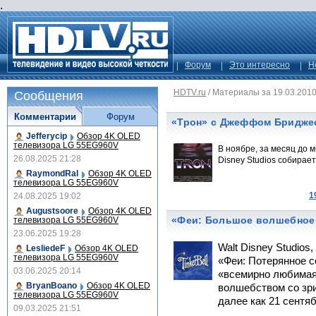
.
Форум
Это интересно
Н
HDTV.ru
/
Материалы за 19.03.201
Сообщения
Комментарии
Форум
«Трон» с Джеффом Бридже
Jefferycip
Обзор 4K OLED
телевизора LG 55EG960V
В ноябре, за месяц до 
26.08.2025 21:28
Disney Studios собирает
RaymondRal
Обзор 4K OLED
телевизора LG 55EG960V
1
24.08.2025 19:02
Augustsoore
Обзор 4K OLED
«Феи: Большое волшебное 
телевизора LG 55EG960V
23.06.2025 19:28
Walt Disney Studios
LesliedeF
Обзор 4K OLED
телевизора LG 55EG960V
«Феи: Потерянное с
03.06.2025 20:14
«всемирно любимая
BryanBoano
Обзор 4K OLED
волшебством со зри
телевизора LG 55EG960V
далее как 21 сентяб
09.03.2025 21:51