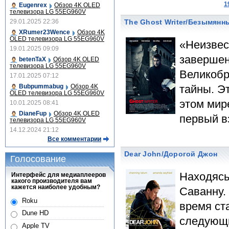
1
Eugenrex
Обзор 4K OLED
телевизора LG 55EG960V
29.01.2025 22:36
The Ghost Writer/Безымянн
XRumer23Wence
Обзор 4K
OLED телевизора LG 55EG960V
«Неизвес
19.01.2025 09:09
завершен
betenTaX
Обзор 4K OLED
телевизора LG 55EG960V
Великобр
17.01.2025 07:12
Bubpummabug
Обзор 4K
тайны. Эт
OLED телевизора LG 55EG960V
этом мире
10.01.2025 08:41
DianeFup
Обзор 4K OLED
первый в
телевизора LG 55EG960V
14.12.2024 21:12
Все комментарии
Dear John/Дорогой Джон
Голосование
Находясь
Интерфейс для медиаплееров
какого производителя вам
кажется наиболее удобным?
Саванну.
Roku
время ст
Dune HD
следующи
Apple TV