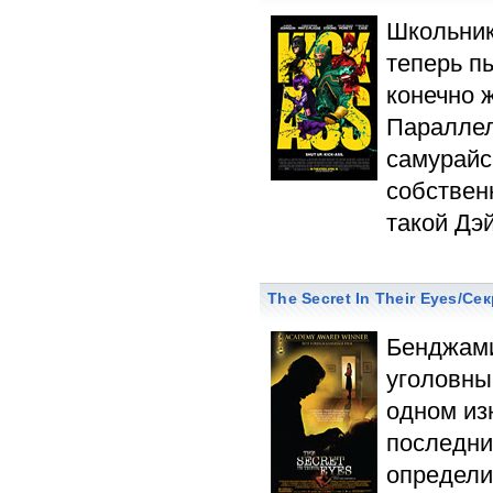
Школьник
теперь п
конечно 
Параллел
самурайс
собствен
такой Д
The Secret In Their Eyes/Се
Бенджами
уголовны
одном из
последни
определи