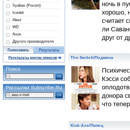
ночь в п
Syabas (Pocorn)
хорошо, 
Iconbit
считает 
iNext
WD
ли Саван
Asus
друг от 
Другого производителя
Голосовать
Результаты
The Switch/Подмена
Результаты других опросов
Поиск
Психичес
ОК
Кэсси со
оплодотв
Рассылки Subscribe.Ru
донора св
ОК
что тепер
Kick-Ass/Пипец