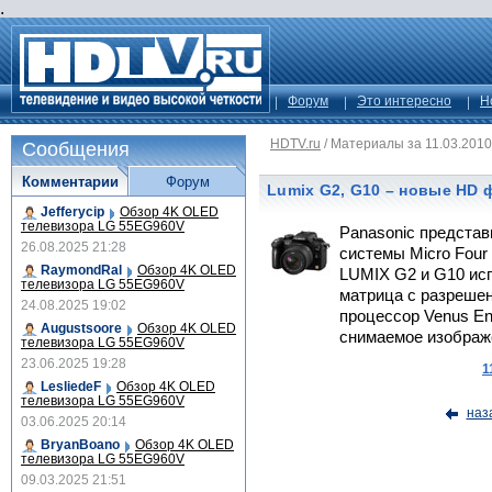
.
Форум
Это интересно
Н
HDTV.ru
/
Материалы за 11.03.2010
Сообщения
Комментарии
Форум
Lumix G2, G10 – новые HD
Jefferycip
Обзор 4K OLED
телевизора LG 55EG960V
Panasonic предста
26.08.2025 21:28
системы Micro Four
RaymondRal
Обзор 4K OLED
LUMIX G2 и G10 ис
телевизора LG 55EG960V
матрица с разреше
24.08.2025 19:02
процессор Venus En
Augustsoore
Обзор 4K OLED
снимаемое изображ
телевизора LG 55EG960V
23.06.2025 19:28
1
LesliedeF
Обзор 4K OLED
телевизора LG 55EG960V
наз
03.06.2025 20:14
BryanBoano
Обзор 4K OLED
телевизора LG 55EG960V
09.03.2025 21:51