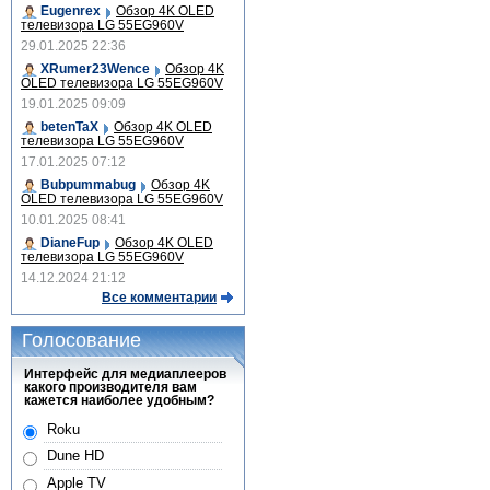
Eugenrex
Обзор 4K OLED
телевизора LG 55EG960V
29.01.2025 22:36
XRumer23Wence
Обзор 4K
OLED телевизора LG 55EG960V
19.01.2025 09:09
betenTaX
Обзор 4K OLED
телевизора LG 55EG960V
17.01.2025 07:12
Bubpummabug
Обзор 4K
OLED телевизора LG 55EG960V
10.01.2025 08:41
DianeFup
Обзор 4K OLED
телевизора LG 55EG960V
14.12.2024 21:12
Все комментарии
Голосование
Интерфейс для медиаплееров
какого производителя вам
кажется наиболее удобным?
Roku
Dune HD
Apple TV