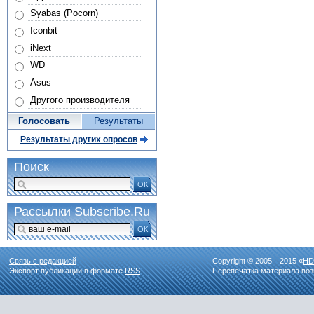
Syabas (Pocorn)
Iconbit
iNext
WD
Asus
Другого производителя
Голосовать
Результаты
Результаты других опросов
Поиск
ОК
Рассылки Subscribe.Ru
ОК
Связь с редакцией
Copyright © 2005—2015 «
HD
Экспорт публикаций в формате
RSS
Перепечатка материала воз