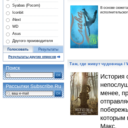
Syabas (Pocorn)
В основе сюжета
Iconbit
исполнительског
iNext
WD
Asus
Другого производителя
Голосовать
Результаты
Результаты других опросов
Там, где живут чудовища / 
Поиск
История 
ОК
непослуш
Рассылки Subscribe.Ru
менее, п
ОК
отправля
побережь
которым п
Макс.