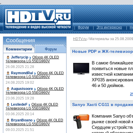
.
Форум
Это интересно
Н
HDTV.ru
/
Материалы за 25.08.200
Сообщения
Комментарии
Форум
Новые PDP и ЖК-телевизор
Jefferycip
Обзор 4K OLED
телевизора LG 55EG960V
В самое ближайшее
26.08.2025 21:28
появиться новые п
RaymondRal
Обзор 4K OLED
известной компании 
телевизора LG 55EG960V
XP035 анонсированы
24.08.2025 19:02
46 и 50 дюймов.
Augustsoore
Обзор 4K OLED
телевизора LG 55EG960V
2
23.06.2025 19:28
Sanyo Xacti CG11 в продаже
LesliedeF
Обзор 4K OLED
телевизора LG 55EG960V
03.06.2025 20:14
Компания Sanyo объ
BryanBoano
Обзор 4K OLED
рынке своей новой 
телевизора LG 55EG960V
Сердцем устройств
09.03.2025 21:51