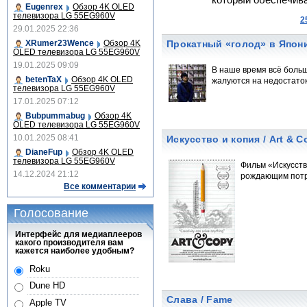
который обеспечивае
Eugenrex
Обзор 4K OLED
телевизора LG 55EG960V
2
29.01.2025 22:36
XRumer23Wence
Обзор 4K
Прокатный «голод» в Япон
OLED телевизора LG 55EG960V
19.01.2025 09:09
В наше время всё больш
betenTaX
Обзор 4K OLED
жалуются на недостаток 
телевизора LG 55EG960V
17.01.2025 07:12
Bubpummabug
Обзор 4K
OLED телевизора LG 55EG960V
10.01.2025 08:41
Искусство и копия / Art & C
DianeFup
Обзор 4K OLED
телевизора LG 55EG960V
Фильм «Искусств
14.12.2024 21:12
рождающим потр
Все комментарии
Голосование
Интерфейс для медиаплееров
какого производителя вам
кажется наиболее удобным?
Roku
Dune HD
Слава / Fame
Apple TV