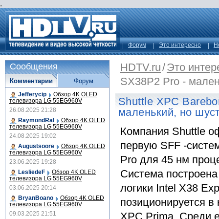
.
Форум
Это интересно
Н
HDTV.ru
/
Это интер
Сообщения
SX38P2 Pro - мален
Комментарии
Форум
Jefferycip
Обзор 4K OLED
Shuttle XPC Barebo
телевизора LG 55EG960V
маленький, но шус
26.08.2025 21:28
RaymondRal
Обзор 4K OLED
телевизора LG 55EG960V
Компания Shuttle 
24.08.2025 19:02
первую SFF -систе
Augustsoore
Обзор 4K OLED
телевизора LG 55EG960V
Pro для 45 нм проце
23.06.2025 19:28
Система построена
LesliedeF
Обзор 4K OLED
телевизора LG 55EG960V
логики Intel X38 Ex
03.06.2025 20:14
BryanBoano
Обзор 4K OLED
позиционируется в
телевизора LG 55EG960V
09.03.2025 21:51
XPC Prima. Среди е