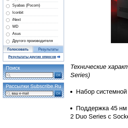
Syabas (Pocorn)
Iconbit
iNext
WD
Asus
Другого производителя
Голосовать
Результаты
Результаты других опросов
Технические характ
Поиск
Series)
ОК
Рассылки Subscribe.Ru
Набор системной 
ОК
Поддержка 45 нм 
2 Duo Series с Sock