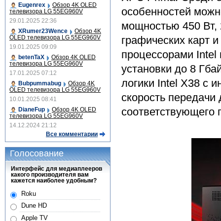
Eugenrex
Обзор 4K OLED
особенностей можн
телевизора LG 55EG960V
29.01.2025 22:36
мощностью 450 Вт, 
XRumer23Wence
Обзор 4K
OLED телевизора LG 55EG960V
графических карт 
19.01.2025 09:09
процессорами Intel
betenTaX
Обзор 4K OLED
телевизора LG 55EG960V
установки до 8 Гб
17.01.2025 07:12
логики Intel X38 с
Bubpummabug
Обзор 4K
OLED телевизора LG 55EG960V
скорость передачи д
10.01.2025 08:41
соответствующего п
DianeFup
Обзор 4K OLED
телевизора LG 55EG960V
14.12.2024 21:12
Все комментарии
Голосование
Интерфейс для медиаплееров
какого производителя вам
кажется наиболее удобным?
Roku
Dune HD
Apple TV