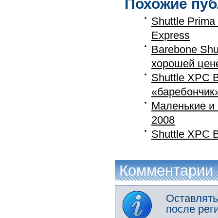
Похожие пуб
Shuttle Prim
Express
Barebone Shu
хорошей цен
Shuttle XPC
«баребончик»
Маленькие и 
2008
Shuttle XPC 
Комментарии
Оставлять
после рег