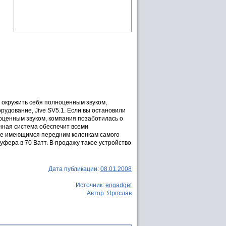
те окружить себя полноценным звуком,
рудование, Jive SV5.1. Если вы остановили
лноценным звуком, компания позаботилась о
анная система обеспечит всеми
же имеющимся передним колонкам самого
уфера в 70 Ватт. В продажу такое устройство
Дата публикации:
08.01.2008
Источник:
engadget
Автор: Ярослав