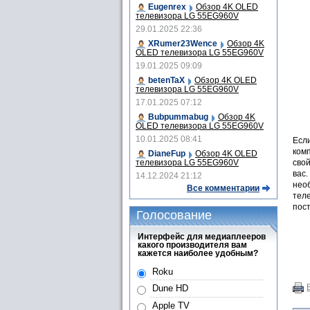
Eugenrex
Обзор 4K OLED
телевизора LG 55EG960V
29.01.2025 22:36
XRumer23Wence
Обзор 4K
OLED телевизора LG 55EG960V
19.01.2025 09:09
betenTaX
Обзор 4K OLED
телевизора LG 55EG960V
17.01.2025 07:12
Bubpummabug
Обзор 4K
OLED телевизора LG 55EG960V
10.01.2025 08:41
Если
комп
DianeFup
Обзор 4K OLED
телевизора LG 55EG960V
свой
вас.
14.12.2024 21:12
нео
Все комментарии
теле
пост
Голосование
Интерфейс для медиаплееров
какого производителя вам
кажется наиболее удобным?
Roku
Dune HD
Apple TV