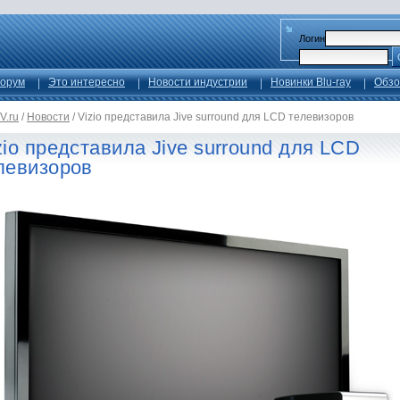
Логин
орум
Это интересно
Новости индустрии
Новинки Blu-ray
Обзо
V.ru
/
Новости
/
Vizio представила Jive surround для LCD телевизоров
zio представила Jive surround для LCD
левизоров