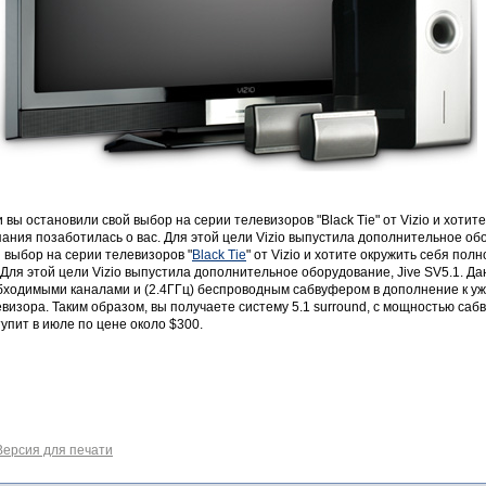
 вы остановили свой выбор на серии телевизоров "Black Tie" от Vizio и хоти
ания позаботилась о вас. Для этой цели Vizio выпустила дополнительное обо
 выбор на серии телевизоров "
Black Tie
" от Vizio и хотите окружить себя по
 Для этой цели Vizio выпустила дополнительное оборудование, Jive SV5.1. Д
бходимыми каналами и (2.4ГГц) беспроводным сабвуфером в дополнение к у
визора. Таким образом, вы получаете систему 5.1 surround, с мощностью сабв
упит в июле по цене около $300.
Версия для печати