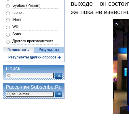
выходе – он состои
Syabas (Pocorn)
же пока не известно
Iconbit
iNext
WD
Asus
Другого производителя
Голосовать
Результаты
Результаты других опросов
Поиск
ОК
Рассылки Subscribe.Ru
ОК