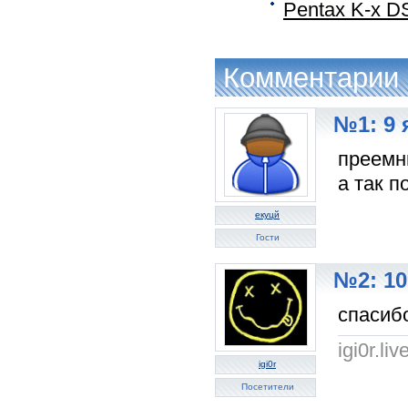
Pentax K-x D
Комментарии
№1: 9 
преемн
а так п
екуцй
Гости
№2: 10
спасиб
igi0r.li
igi0r
Посетители