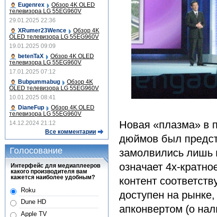
Eugenrex
Обзор 4K OLED
телевизора LG 55EG960V
29.01.2025 22:36
XRumer23Wence
Обзор 4K
OLED телевизора LG 55EG960V
19.01.2025 09:09
betenTaX
Обзор 4K OLED
телевизора LG 55EG960V
17.01.2025 07:12
Bubpummabug
Обзор 4K
OLED телевизора LG 55EG960V
10.01.2025 08:41
DianeFup
Обзор 4K OLED
телевизора LG 55EG960V
Новая «плазма» в 
14.12.2024 21:12
Все комментарии
дюймов был предст
Голосование
замолвились лишь 
означает 4х-кратно
Интерфейс для медиаплееров
какого производителя вам
кажется наиболее удобным?
контент соответств
Roku
доступен на рынке,
Dune HD
апконвертом (о нали
Apple TV