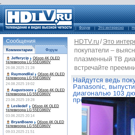
.
Форум
Это интересно
Н
HDTV.ru
/
Это интер
Сообщения
покупатели – выясн
Комментарии
Форум
плазменный ТВ диа
Jefferycip
Обзор 4K OLED
телевизора LG 55EG960V
встречайте преемни
26.08.2025 21:28
RaymondRal
Обзор 4K OLED
телевизора LG 55EG960V
Найдутся ведь пок
24.08.2025 19:02
Panasonic, выпуст
Augustsoore
Обзор 4K OLED
диагональю 103 дю
телевизора LG 55EG960V
преемника!
23.06.2025 19:28
LesliedeF
Обзор 4K OLED
телевизора LG 55EG960V
03.06.2025 20:14
BryanBoano
Обзор 4K OLED
телевизора LG 55EG960V
09.03.2025 21:51