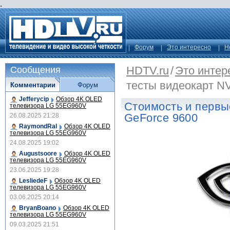
.
Форум
Это интересно
Н
HDTV.ru
/
Это интер
Сообщения
тесты видеокарт N
Комментарии
Форум
Jefferycip
Обзор 4K OLED
Стоимость и первы
телевизора LG 55EG960V
GeForce 9600
26.08.2025 21:28
RaymondRal
Обзор 4K OLED
телевизора LG 55EG960V
24.08.2025 19:02
Augustsoore
Обзор 4K OLED
телевизора LG 55EG960V
23.06.2025 19:28
LesliedeF
Обзор 4K OLED
телевизора LG 55EG960V
03.06.2025 20:14
BryanBoano
Обзор 4K OLED
телевизора LG 55EG960V
09.03.2025 21:51