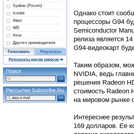
Syabas (Pocorn)
Однако стоит сообщ
Iconbit
процессоры G94 бу
iNext
WD
Semiconductor Man
Asus
релиза является 14
Другого производителя
G94-видеокарт буде
Голосовать
Результаты
Результаты других опросов
Таким образом, мо
Поиск
NVIDIA, ведь главн
ОК
решения Radeon HD
стоимость Radeon H
Рассылки Subscribe.Ru
ОК
на мировом рынке 
Интереснее результ
169 долларов. Ее к