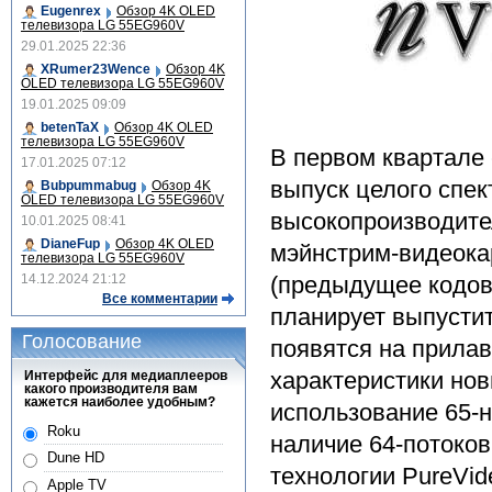
Eugenrex
Обзор 4K OLED
телевизора LG 55EG960V
29.01.2025 22:36
XRumer23Wence
Обзор 4K
OLED телевизора LG 55EG960V
19.01.2025 09:09
betenTaX
Обзор 4K OLED
телевизора LG 55EG960V
В первом квартале
17.01.2025 07:12
выпуск целого спек
Bubpummabug
Обзор 4K
OLED телевизора LG 55EG960V
высокопроизводите
10.01.2025 08:41
DianeFup
Обзор 4K OLED
мэйнстрим-видеока
телевизора LG 55EG960V
14.12.2024 21:12
(предыдущее кодов
Все комментарии
планирует выпустит
Голосование
появятся на прилав
характеристики нов
Интерфейс для медиаплееров
какого производителя вам
кажется наиболее удобным?
использование 65-
Roku
наличие 64-потоко
Dune HD
технологии PureVid
Apple TV