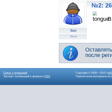
№2: 26
В
Вася
Гости
Оставлять
после рег
Связь с редакцией
Copyright © 2005—2015 «
HD
Экспорт публикаций в формате
RSS
Перепечатка материала воз