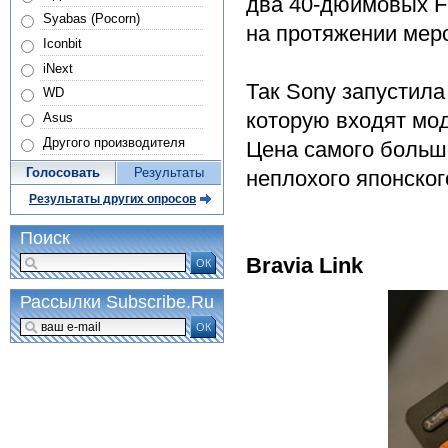
два 40-дюймовых F
Syabas (Pocorn)
на протяжении мер
Iconbit
iNext
Так Sony запустила
WD
которую входят мод
Asus
Другого производителя
Цена самого большо
Голосовать
Результаты
неплохого японског
Результаты других опросов
Поиск
Bravia Link
ОК
Рассылки Subscribe.Ru
ОК