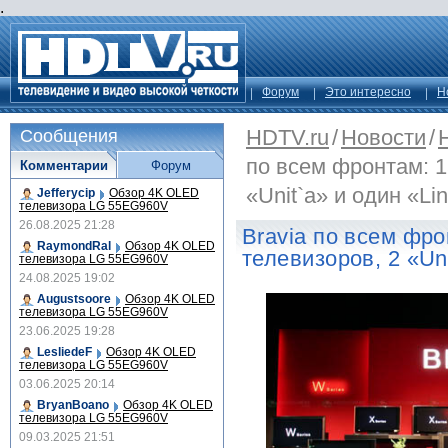
.
Форум
Это интересно
Н
HDTV.ru
/
Новости
/
Сообщения
по всем фронтам: 1
Комментарии
Форум
«Unit`а» и один «Li
Jefferycip
Обзор 4K OLED
телевизора LG 55EG960V
26.08.2025 21:28
Bravia по всем фро
RaymondRal
Обзор 4K OLED
телевизоров, 2 «Uni
телевизора LG 55EG960V
24.08.2025 19:02
Augustsoore
Обзор 4K OLED
телевизора LG 55EG960V
23.06.2025 19:28
LesliedeF
Обзор 4K OLED
телевизора LG 55EG960V
03.06.2025 20:14
BryanBoano
Обзор 4K OLED
телевизора LG 55EG960V
09.03.2025 21:51