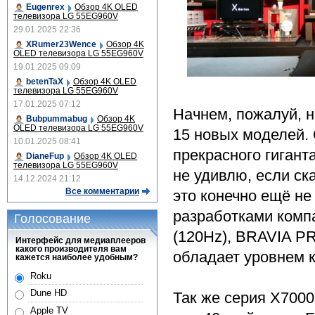
Eugenrex
Обзор 4K OLED
телевизора LG 55EG960V
29.01.2025 22:36
XRumer23Wence
Обзор 4K
OLED телевизора LG 55EG960V
19.01.2025 09:09
betenTaX
Обзор 4K OLED
телевизора LG 55EG960V
17.01.2025 07:12
Начнем, пожалуй, 
Bubpummabug
Обзор 4K
OLED телевизора LG 55EG960V
15 новых моделей.
10.01.2025 08:41
прекрасного гигант
DianeFup
Обзор 4K OLED
телевизора LG 55EG960V
не удивлю, если ск
14.12.2024 21:12
Все комментарии
это конечно ещё н
разработками компан
Голосование
(120Hz), BRAVIA PR
Интерфейс для медиаплееров
какого производителя вам
обладает уровнем к
кажется наиболее удобным?
Roku
Dune HD
Так же серия X700
Apple TV