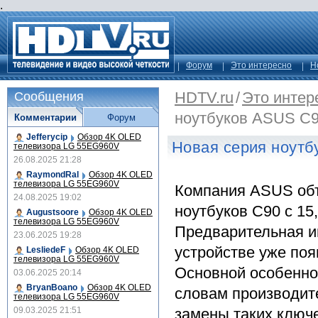
.
Форум
Это интересно
Н
HDTV.ru
/
Это интер
Сообщения
ноутбуков ASUS C
Комментарии
Форум
Jefferycip
Обзор 4K OLED
Новая серия ноут
телевизора LG 55EG960V
26.08.2025 21:28
RaymondRal
Обзор 4K OLED
телевизора LG 55EG960V
Компания ASUS объ
24.08.2025 19:02
ноутбуков C90 с 1
Augustsoore
Обзор 4K OLED
телевизора LG 55EG960V
Предварительная и
23.06.2025 19:28
устройстве уже поя
LesliedeF
Обзор 4K OLED
телевизора LG 55EG960V
Основной особенно
03.06.2025 20:14
BryanBoano
Обзор 4K OLED
словам производит
телевизора LG 55EG960V
09.03.2025 21:51
замены таких ключ