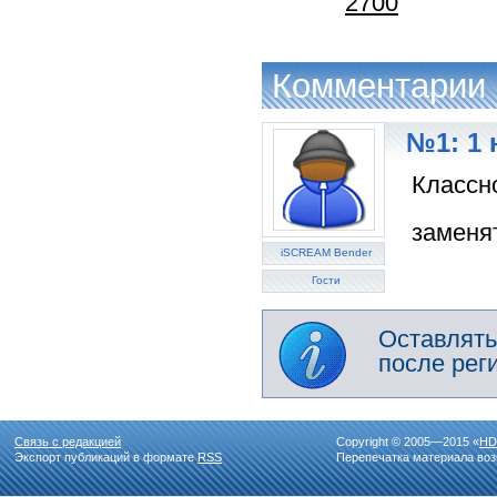
2700
Комментарии
№1: 1 
Классн
заменя
iSCREAM Bender
Гости
Оставлять
после рег
Связь с редакцией
Copyright © 2005—2015 «
HD
Экспорт публикаций в формате
RSS
Перепечатка материала воз