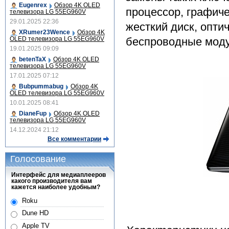
Eugenrex
Обзор 4K OLED
процессор, графиче
телевизора LG 55EG960V
29.01.2025 22:36
жесткий диск, опти
XRumer23Wence
Обзор 4K
OLED телевизора LG 55EG960V
беспроводные моду
19.01.2025 09:09
betenTaX
Обзор 4K OLED
телевизора LG 55EG960V
17.01.2025 07:12
Bubpummabug
Обзор 4K
OLED телевизора LG 55EG960V
10.01.2025 08:41
DianeFup
Обзор 4K OLED
телевизора LG 55EG960V
14.12.2024 21:12
Все комментарии
Голосование
Интерфейс для медиаплееров
какого производителя вам
кажется наиболее удобным?
Roku
Dune HD
Apple TV