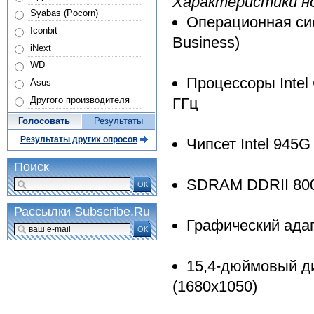
Характеристики н
Syabas (Pocorn)
Операционная сис
Iconbit
Business)
iNext
WD
Процессоры Intel 
Asus
Другого производителя
ГГц
Голосовать
Результаты
Результаты других опросов
Чипсет Intel 945G
Поиск
SDRAM DDRII 800
ОК
Рассылки Subscribe.Ru
Графический ада
ОК
15,4-дюймовый 
(1680x1050)