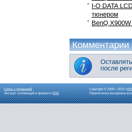
I-O DATA LCD
тюнером
BenQ X900W 
Комментарии
Оставлять
после рег
Связь с редакцией
Copyright © 2005—2015 «
HD
Экспорт публикаций в формате
RSS
Перепечатка материала воз