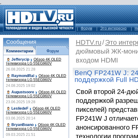
.
Форум
Это интересно
Н
HDTV.ru
/
Это интер
Сообщения
дюймовый ЖК-монит
Комментарии
Форум
входом HDMI
Jefferycip
Обзор 4K OLED
телевизора LG 55EG960V
26.08.2025 21:28
BenQ FP241W J: 2
RaymondRal
Обзор 4K OLED
поддержкой Full H
телевизора LG 55EG960V
24.08.2025 19:02
Свой второй 24-дю
Augustsoore
Обзор 4K OLED
телевизора LG 55EG960V
поддержкой разреш
23.06.2025 19:28
пикселей) предста
LesliedeF
Обзор 4K OLED
телевизора LG 55EG960V
FP241W J отличает
03.06.2025 20:14
BryanBoano
Обзор 4K OLED
анонсированного F
телевизора LG 55EG960V
09.03.2025 21:51
технологии програ