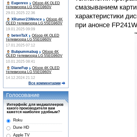
Eugenrex
Обзор 4K OLED
смазыванием карти
телевизора LG 55EG960V
29.01.2025 22:36
характеристики дис
XRumer23Wence
Обзор 4K
OLED телевизора LG 55EG960V
при анонсе FP241W
19.01.2025 09:09
betenTaX
Обзор 4K OLED
телевизора LG 55EG960V
17.01.2025 07:12
Bubpummabug
Обзор 4K
OLED телевизора LG 55EG960V
10.01.2025 08:41
DianeFup
Обзор 4K OLED
телевизора LG 55EG960V
14.12.2024 21:12
Все комментарии
Голосование
Интерфейс для медиаплееров
какого производителя вам
кажется наиболее удобным?
Roku
Dune HD
Apple TV