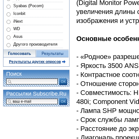
(Digital Monitor P
Syabas (Pocorn)
увеличения длины 
Iconbit
изображения и уст
iNext
WD
Asus
Основные особен
Другого производителя
Голосовать
Результаты
- «Родное» разреш
Результаты других опросов
- Яркость 3500 AN
- Контрастное соот
Поиск
ОК
- Отношение сторон
- Совместимость: HD
Рассылки Subscribe.Ru
480i; Component Vi
ОК
- Лампа SHP мощно
- Срок службы ламп
- Расстояние до экр
- Диагональ проекци