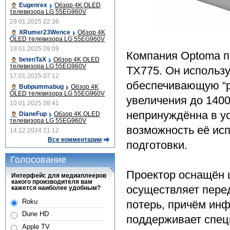
Eugenrex
Обзор 4K OLED
телевизора LG 55EG960V
29.01.2025 22:36
XRumer23Wence
Обзор 4K
OLED телевизора LG 55EG960V
19.01.2025 09:09
Компания Optoma п
betenTaX
Обзор 4K OLED
телевизора LG 55EG960V
TX775. Он использ
17.01.2025 07:12
обеспечивающую “р
Bubpummabug
Обзор 4K
OLED телевизора LG 55EG960V
увеличения до 1400
10.01.2025 08:41
непринуждённа в ус
DianeFup
Обзор 4K OLED
телевизора LG 55EG960V
возможность её ис
14.12.2024 21:12
Все комментарии
подготовки.
Голосование
Проектор оснащён 
Интерфейс для медиаплееров
какого производителя вам
осуществляет пере
кажется наиболее удобным?
Roku
потерь, причём инф
Dune HD
поддерживает спец
Apple TV