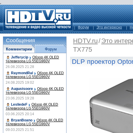
.
Форум
Это интересно
Н
HDTV.ru
/
Это интер
Сообщения
TX775
Комментарии
Форум
Jefferycip
Обзор 4K OLED
DLP проектор Opt
телевизора LG 55EG960V
26.08.2025 21:28
RaymondRal
Обзор 4K OLED
телевизора LG 55EG960V
24.08.2025 19:02
Augustsoore
Обзор 4K OLED
телевизора LG 55EG960V
23.06.2025 19:28
LesliedeF
Обзор 4K OLED
телевизора LG 55EG960V
03.06.2025 20:14
BryanBoano
Обзор 4K OLED
телевизора LG 55EG960V
09.03.2025 21:51