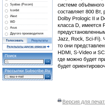
системе объёмного
Syabas (Pocorn)
Iconbit
составляет 800 Вт, 
iNext
Dolby Prologic II и
WD
класса D, имеется 
Asus
предустановленными 
Другого производителя
Jazz, Rock, Sci-Fi
Голосовать
Результаты
то они представлены
Результаты других опросов
HDMI, S-Video и SC
Поиск
где можно будет пр
ОК
будет ориентировоч
Рассылки Subscribe.Ru
ОК
Версия для печат