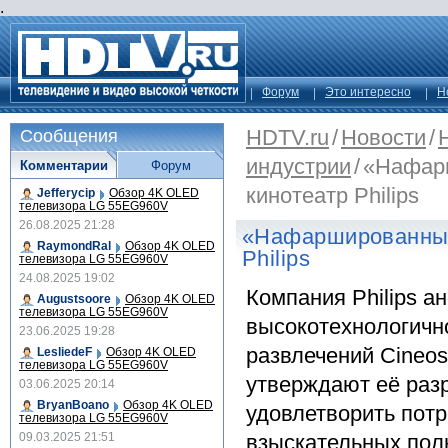
.
Форум
Это интересно
Н
HDTV.ru
/
Новости
/
Сообщения
индустрии
/
«Нафар
Комментарии
Форум
кинотеатр Philips
Jefferycip
Обзор 4K OLED
телевизора LG 55EG960V
26.08.2025 21:28
«Нафаршированный
RaymondRal
Обзор 4K OLED
Philips
телевизора LG 55EG960V
24.08.2025 19:02
Компания Philips а
Augustsoore
Обзор 4K OLED
телевизора LG 55EG960V
высокотехнологичн
23.06.2025 19:28
развлечений Cineos
LesliedeF
Обзор 4K OLED
телевизора LG 55EG960V
утверждают её раз
03.06.2025 20:14
BryanBoano
Обзор 4K OLED
удовлетворить пот
телевизора LG 55EG960V
09.03.2025 21:51
взыскательных пол