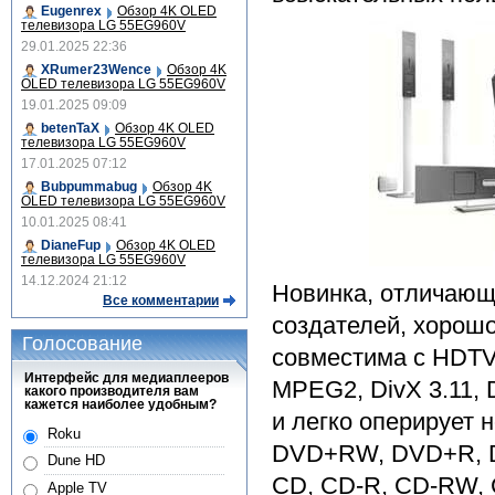
Eugenrex
Обзор 4K OLED
телевизора LG 55EG960V
29.01.2025 22:36
XRumer23Wence
Обзор 4K
OLED телевизора LG 55EG960V
19.01.2025 09:09
betenTaX
Обзор 4K OLED
телевизора LG 55EG960V
17.01.2025 07:12
Bubpummabug
Обзор 4K
OLED телевизора LG 55EG960V
10.01.2025 08:41
DianeFup
Обзор 4K OLED
телевизора LG 55EG960V
14.12.2024 21:12
Новинка, отличающ
Все комментарии
создателей, хорош
Голосование
совместима с HDTV
Интерфейс для медиаплееров
MPEG2, DivX 3.11, 
какого производителя вам
кажется наиболее удобным?
и легко оперирует 
Roku
DVD+RW, DVD+R, DV
Dune HD
CD, CD-R, CD-RW, C
Apple TV