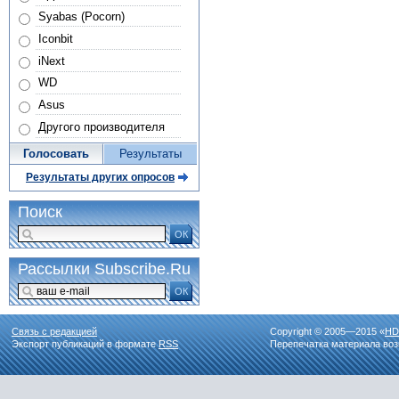
Syabas (Pocorn)
Iconbit
iNext
WD
Asus
Другого производителя
Голосовать
Результаты
Результаты других опросов
Поиск
ОК
Рассылки Subscribe.Ru
ОК
Связь с редакцией
Copyright © 2005—2015 «
HD
Экспорт публикаций в формате
RSS
Перепечатка материала воз