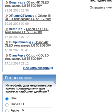
Последнее по
Eugenrex
Обзор 4K OLED
телевизора LG 55EG960V
Отправить лич
29.01.2025 22:36
XRumer23Wence
Обзор 4K
OLED телевизора LG 55EG960V
19.01.2025 09:09
betenTaX
Обзор 4K OLED
телевизора LG 55EG960V
17.01.2025 07:12
Bubpummabug
Обзор 4K
OLED телевизора LG 55EG960V
10.01.2025 08:41
DianeFup
Обзор 4K OLED
телевизора LG 55EG960V
14.12.2024 21:12
Все комментарии
Голосование
Интерфейс для медиаплееров
какого производителя вам
кажется наиболее удобным?
Roku
Dune HD
Apple TV