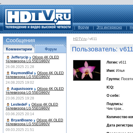
.
Форум
Это интересно
Н
HDTV.ru
/
v611
Сообщения
Пользователь: v61
Комментарии
Форум
Jefferycip
Обзор 4K OLED
телевизора LG 55EG960V
Логин:
v611
26.08.2025 21:28
Имя:
Илья
RaymondRal
Обзор 4K OLED
телевизора LG 55EG960V
Группа:
Посет
24.08.2025 19:02
ICQ:
Augustsoore
Обзор 4K OLED
телевизора LG 55EG960V
О себе:
23.06.2025 19:28
Подпись:
LesliedeF
Обзор 4K OLED
телевизора LG 55EG960V
Чик-трак...
03.06.2025 20:14
Количество ко
BryanBoano
Обзор 4K OLED
телевизора LG 55EG960V
Дата регистра
09.03.2025 21:51