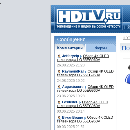
.
Ф
HDT
Сообщения
По
Комментарии
Форум
Jefferycip
Обзор 4K OLED
телевизора LG 55EG960V
26.08.2025 21:28
RaymondRal
Обзор 4K OLED
телевизора LG 55EG960V
24.08.2025 19:02
Augustsoore
Обзор 4K OLED
телевизора LG 55EG960V
23.06.2025 19:28
LesliedeF
Обзор 4K OLED
телевизора LG 55EG960V
03.06.2025 20:14
BryanBoano
Обзор 4K OLED
телевизора LG 55EG960V
09.03.2025 21:51