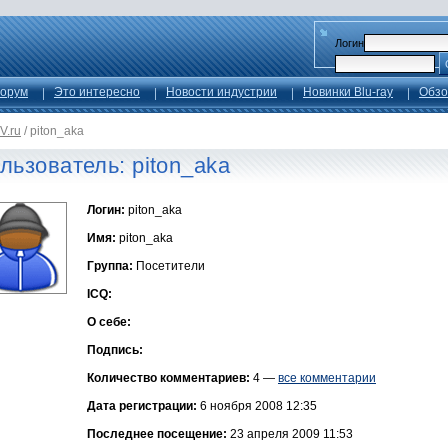
Логин
орум
Это интересно
Новости индустрии
Новинки Blu-ray
Обзо
V.ru
/
piton_aka
льзователь: piton_aka
Логин:
piton_aka
Имя:
piton_aka
Группа:
Посетители
ICQ:
О себе:
Подпись:
Количество комментариев:
4 —
все комментарии
Дата регистрации:
6 ноября 2008 12:35
Последнее посещение:
23 апреля 2009 11:53