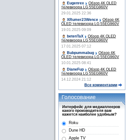
Eugenrex
Обзор 4K OLED
телевизора LG 55EG960V
29.01.2025 22:36
XRumer23Wence
Обзор 4K
OLED телевизора LG 55EG960V
19.01.2025 09:09
betenTaX
Обзор 4K OLED
телевизора LG 55EG960V
17.01.2025 07:12
Bubpummabug
Обзор 4K
OLED телевизора LG 55EG960V
10.01.2025 08:41
DianeFup
Обзор 4K OLED
телевизора LG 55EG960V
14.12.2024 21:12
Все комментарии
Голосование
Интерфейс для медиаплееров
какого производителя вам
кажется наиболее удобным?
Roku
Dune HD
Apple TV