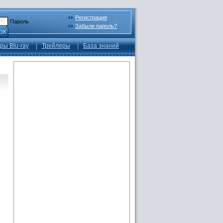
Регистрация
Пароль
Забыли пароль?
ОК
ры Blu-ray
Трейлеры
База знаний