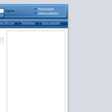
Регистрация
Пароль
Забыли пароль?
ОК
ры Blu-ray
Трейлеры
База знаний