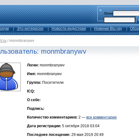
Логин
орум
Это интересно
Новости индустрии
Новинки Blu-ray
Обзо
V.ru
/
monmbranywv
льзователь: monmbranywv
Логин:
monmbranywv
Имя:
monmbranywv
Группа:
Посетители
ICQ:
О себе:
Подпись:
Количество комментариев:
2 —
все комментарии
Дата регистрации:
5 октября 2018 03:04
Последнее посещение:
29 мая 2019 20:49