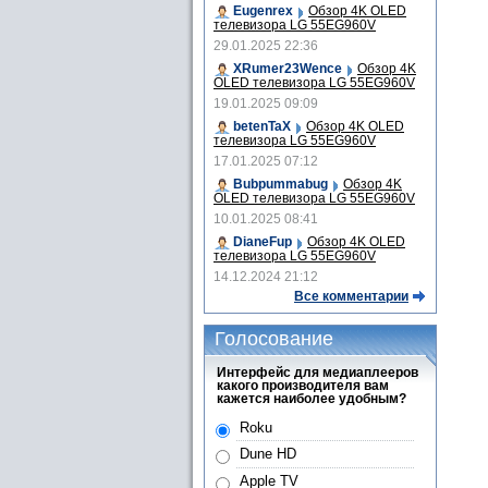
Eugenrex
Обзор 4K OLED
телевизора LG 55EG960V
29.01.2025 22:36
XRumer23Wence
Обзор 4K
OLED телевизора LG 55EG960V
19.01.2025 09:09
betenTaX
Обзор 4K OLED
телевизора LG 55EG960V
17.01.2025 07:12
Bubpummabug
Обзор 4K
OLED телевизора LG 55EG960V
10.01.2025 08:41
DianeFup
Обзор 4K OLED
телевизора LG 55EG960V
14.12.2024 21:12
Все комментарии
Голосование
Интерфейс для медиаплееров
какого производителя вам
кажется наиболее удобным?
Roku
Dune HD
Apple TV