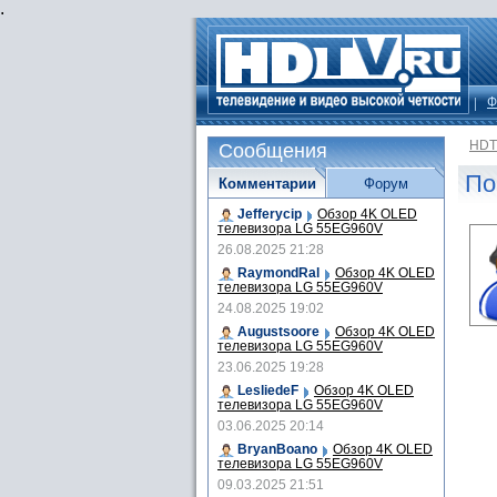
.
Ф
HDT
Сообщения
По
Комментарии
Форум
Jefferycip
Обзор 4K OLED
телевизора LG 55EG960V
26.08.2025 21:28
RaymondRal
Обзор 4K OLED
телевизора LG 55EG960V
24.08.2025 19:02
Augustsoore
Обзор 4K OLED
телевизора LG 55EG960V
23.06.2025 19:28
LesliedeF
Обзор 4K OLED
телевизора LG 55EG960V
03.06.2025 20:14
BryanBoano
Обзор 4K OLED
телевизора LG 55EG960V
09.03.2025 21:51