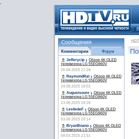
.
Ф
HDT
Сообщения
По
Комментарии
Форум
Jefferycip
Обзор 4K OLED
телевизора LG 55EG960V
26.08.2025 21:28
RaymondRal
Обзор 4K OLED
телевизора LG 55EG960V
24.08.2025 19:02
Augustsoore
Обзор 4K OLED
телевизора LG 55EG960V
23.06.2025 19:28
LesliedeF
Обзор 4K OLED
телевизора LG 55EG960V
03.06.2025 20:14
BryanBoano
Обзор 4K OLED
телевизора LG 55EG960V
09.03.2025 21:51