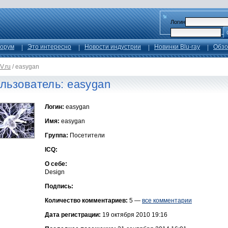
Логин
орум
Это интересно
Новости индустрии
Новинки Blu-ray
Обзо
V.ru
/
easygan
льзователь: easygan
Логин:
easygan
Имя:
easygan
Группа:
Посетители
ICQ:
О себе:
Design
Подпись:
Количество комментариев:
5 —
все комментарии
Дата регистрации:
19 октября 2010 19:16