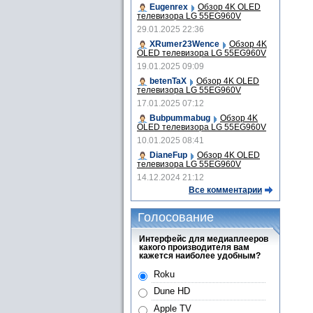
Eugenrex
Обзор 4K OLED
телевизора LG 55EG960V
29.01.2025 22:36
XRumer23Wence
Обзор 4K
OLED телевизора LG 55EG960V
19.01.2025 09:09
betenTaX
Обзор 4K OLED
телевизора LG 55EG960V
17.01.2025 07:12
Bubpummabug
Обзор 4K
OLED телевизора LG 55EG960V
10.01.2025 08:41
DianeFup
Обзор 4K OLED
телевизора LG 55EG960V
14.12.2024 21:12
Все комментарии
Голосование
Интерфейс для медиаплееров
какого производителя вам
кажется наиболее удобным?
Roku
Dune HD
Apple TV