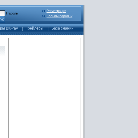
Регистрация
Пароль
Забыли пароль?
ОК
ры Blu-ray
Трейлеры
База знаний