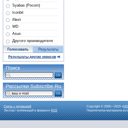
Syabas (Pocorn)
Iconbit
iNext
WD
Asus
Другого производителя
Голосовать
Результаты
Результаты других опросов
Поиск
ОК
Рассылки Subscribe.Ru
ОК
Связь с редакцией
Copyright © 2005—2015 «
HD
Экспорт публикаций в формате
RSS
Перепечатка материала воз