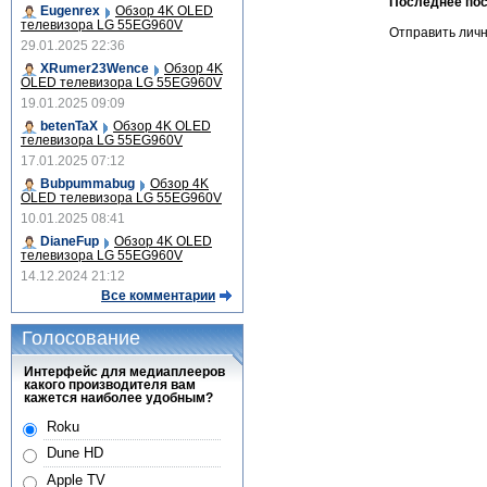
Последнее по
Eugenrex
Обзор 4K OLED
телевизора LG 55EG960V
Отправить лич
29.01.2025 22:36
XRumer23Wence
Обзор 4K
OLED телевизора LG 55EG960V
19.01.2025 09:09
betenTaX
Обзор 4K OLED
телевизора LG 55EG960V
17.01.2025 07:12
Bubpummabug
Обзор 4K
OLED телевизора LG 55EG960V
10.01.2025 08:41
DianeFup
Обзор 4K OLED
телевизора LG 55EG960V
14.12.2024 21:12
Все комментарии
Голосование
Интерфейс для медиаплееров
какого производителя вам
кажется наиболее удобным?
Roku
Dune HD
Apple TV