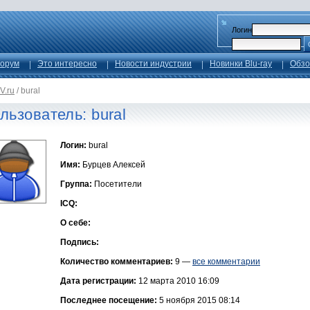
Логин
орум
Это интересно
Новости индустрии
Новинки Blu-ray
Обзо
V.ru
/
bural
льзователь: bural
Логин:
bural
Имя:
Бурцев Алексей
Группа:
Посетители
ICQ:
О себе:
Подпись:
Количество комментариев:
9 —
все комментарии
Дата регистрации:
12 марта 2010 16:09
Последнее посещение:
5 ноября 2015 08:14