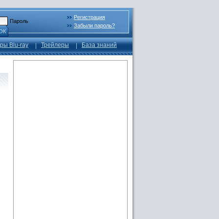
Регистрация
Пароль
Забыли пароль?
ОК
ры Blu-ray
Трейлеры
База знаний