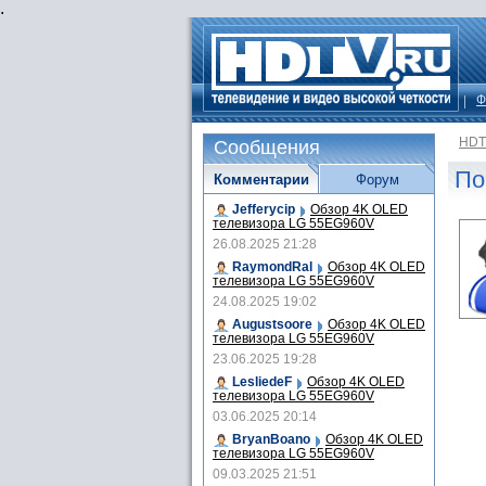
.
Ф
HDT
Сообщения
По
Комментарии
Форум
Jefferycip
Обзор 4K OLED
телевизора LG 55EG960V
26.08.2025 21:28
RaymondRal
Обзор 4K OLED
телевизора LG 55EG960V
24.08.2025 19:02
Augustsoore
Обзор 4K OLED
телевизора LG 55EG960V
23.06.2025 19:28
LesliedeF
Обзор 4K OLED
телевизора LG 55EG960V
03.06.2025 20:14
BryanBoano
Обзор 4K OLED
телевизора LG 55EG960V
09.03.2025 21:51