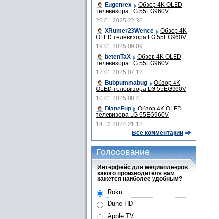
Eugenrex
Обзор 4K OLED
телевизора LG 55EG960V
29.01.2025 22:36
XRumer23Wence
Обзор 4K
OLED телевизора LG 55EG960V
19.01.2025 09:09
betenTaX
Обзор 4K OLED
телевизора LG 55EG960V
17.01.2025 07:12
Bubpummabug
Обзор 4K
OLED телевизора LG 55EG960V
10.01.2025 08:41
DianeFup
Обзор 4K OLED
телевизора LG 55EG960V
14.12.2024 21:12
Все комментарии
Голосование
Интерфейс для медиаплееров
какого производителя вам
кажется наиболее удобным?
Roku
Dune HD
Apple TV