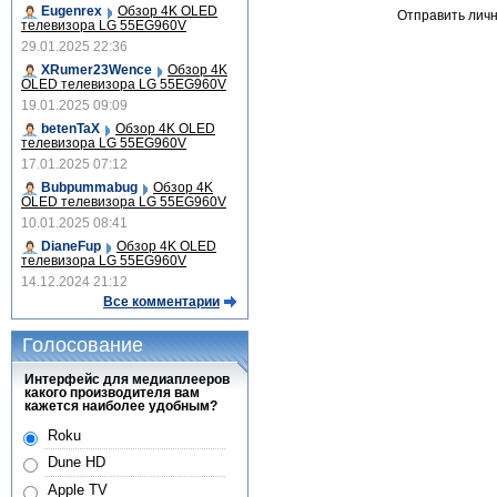
Eugenrex
Обзор 4K OLED
Отправить лич
телевизора LG 55EG960V
29.01.2025 22:36
XRumer23Wence
Обзор 4K
OLED телевизора LG 55EG960V
19.01.2025 09:09
betenTaX
Обзор 4K OLED
телевизора LG 55EG960V
17.01.2025 07:12
Bubpummabug
Обзор 4K
OLED телевизора LG 55EG960V
10.01.2025 08:41
DianeFup
Обзор 4K OLED
телевизора LG 55EG960V
14.12.2024 21:12
Все комментарии
Голосование
Интерфейс для медиаплееров
какого производителя вам
кажется наиболее удобным?
Roku
Dune HD
Apple TV