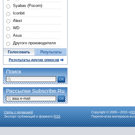
Syabas (Pocorn)
Iconbit
iNext
WD
Asus
Другого производителя
Голосовать
Результаты
Результаты других опросов
Поиск
ОК
Рассылки Subscribe.Ru
ОК
Связь с редакцией
Copyright © 2005—2015 «
HD
Экспорт публикаций в формате
RSS
Перепечатка материала воз