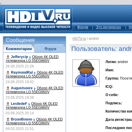
.
Форум
Это интересно
Н
HDTV.ru
/
andrei
Сообщения
Пользователь: andr
Комментарии
Форум
Jefferycip
Обзор 4K OLED
телевизора LG 55EG960V
Логин:
andrei
26.08.2025 21:28
Имя:
RaymondRal
Обзор 4K OLED
телевизора LG 55EG960V
Группа:
Посети
24.08.2025 19:02
ICQ:
Augustsoore
Обзор 4K OLED
телевизора LG 55EG960V
О себе:
23.06.2025 19:28
Подпись:
LesliedeF
Обзор 4K OLED
телевизора LG 55EG960V
Количество ко
03.06.2025 20:14
BryanBoano
Обзор 4K OLED
Дата регистра
телевизора LG 55EG960V
Последнее по
09.03.2025 21:51