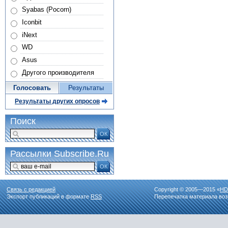
Syabas (Pocorn)
Iconbit
iNext
WD
Asus
Другого производителя
Голосовать
Результаты
Результаты других опросов
Поиск
ОК
Рассылки Subscribe.Ru
ОК
Связь с редакцией
Copyright © 2005—2015 «
HD
Экспорт публикаций в формате
RSS
Перепечатка материала воз