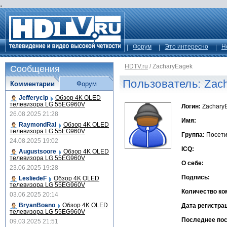
.
Форум
Это интересно
Н
HDTV.ru
/
ZacharyEagek
Сообщения
Пользователь: Zac
Комментарии
Форум
Jefferycip
Обзор 4K OLED
телевизора LG 55EG960V
Логин:
Zachary
26.08.2025 21:28
Имя:
RaymondRal
Обзор 4K OLED
телевизора LG 55EG960V
Группа:
Посети
24.08.2025 19:02
ICQ:
Augustsoore
Обзор 4K OLED
телевизора LG 55EG960V
О себе:
23.06.2025 19:28
Подпись:
LesliedeF
Обзор 4K OLED
телевизора LG 55EG960V
Количество ко
03.06.2025 20:14
BryanBoano
Обзор 4K OLED
Дата регистра
телевизора LG 55EG960V
Последнее по
09.03.2025 21:51