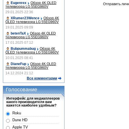
Eugenrex
Обзор 4K OLED
Отправить лич
телевизора LG 55EG960V
29.01.2025 22:36
XRumer23Wence
Обзор 4K
OLED телевизора LG 55EG960V
19.01.2025 09:09
betenTaX
Обзор 4K OLED
телевизора LG 55EG960V
17.01.2025 07:12
Bubpummabug
Обзор 4K
OLED телевизора LG 55EG960V
10.01.2025 08:41
DianeFup
Обзор 4K OLED
телевизора LG 55EG960V
14.12.2024 21:12
Все комментарии
Голосование
Интерфейс для медиаплееров
какого производителя вам
кажется наиболее удобным?
Roku
Dune HD
Apple TV