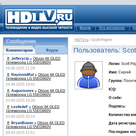
.
Форум
Это интересно
Н
HDTV.ru
/
Scott Pilgrim
Сообщения
Пользователь: Scott
Комментарии
Форум
Jefferycip
Обзор 4K OLED
телевизора LG 55EG960V
Логин:
Scott Pil
26.08.2025 21:28
Имя:
Сергей
RaymondRal
Обзор 4K OLED
телевизора LG 55EG960V
Группа:
Посети
24.08.2025 19:02
ICQ:
Augustsoore
Обзор 4K OLED
телевизора LG 55EG960V
О себе:
23.06.2025 19:28
Подпись:
LesliedeF
Обзор 4K OLED
телевизора LG 55EG960V
Количество ко
03.06.2025 20:14
BryanBoano
Обзор 4K OLED
Дата регистра
телевизора LG 55EG960V
Последнее по
09.03.2025 21:51