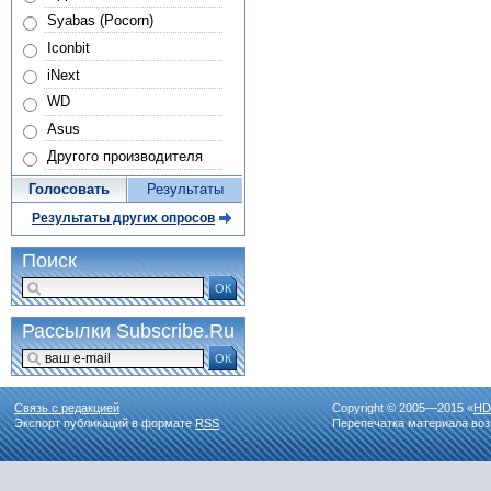
Syabas (Pocorn)
Iconbit
iNext
WD
Asus
Другого производителя
Голосовать
Результаты
Результаты других опросов
Поиск
ОК
Рассылки Subscribe.Ru
ОК
Связь с редакцией
Copyright © 2005—2015 «
HD
Экспорт публикаций в формате
RSS
Перепечатка материала воз