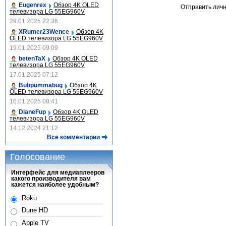
Eugenrex
Обзор 4K OLED
Отправить лич
телевизора LG 55EG960V
29.01.2025 22:36
XRumer23Wence
Обзор 4K
OLED телевизора LG 55EG960V
19.01.2025 09:09
betenTaX
Обзор 4K OLED
телевизора LG 55EG960V
17.01.2025 07:12
Bubpummabug
Обзор 4K
OLED телевизора LG 55EG960V
10.01.2025 08:41
DianeFup
Обзор 4K OLED
телевизора LG 55EG960V
14.12.2024 21:12
Все комментарии
Голосование
Интерфейс для медиаплееров
какого производителя вам
кажется наиболее удобным?
Roku
Dune HD
Apple TV