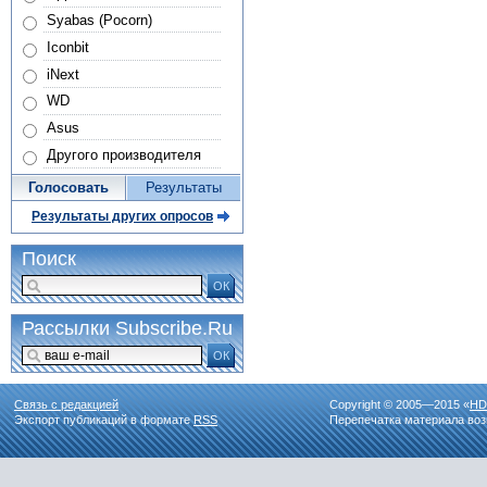
Syabas (Pocorn)
Iconbit
iNext
WD
Asus
Другого производителя
Голосовать
Результаты
Результаты других опросов
Поиск
ОК
Рассылки Subscribe.Ru
ОК
Связь с редакцией
Copyright © 2005—2015 «
HD
Экспорт публикаций в формате
RSS
Перепечатка материала воз