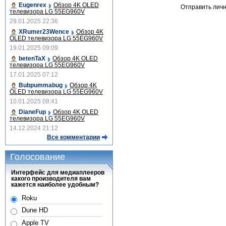
Eugenrex
Обзор 4K OLED
Отправить лич
телевизора LG 55EG960V
29.01.2025 22:36
XRumer23Wence
Обзор 4K
OLED телевизора LG 55EG960V
19.01.2025 09:09
betenTaX
Обзор 4K OLED
телевизора LG 55EG960V
17.01.2025 07:12
Bubpummabug
Обзор 4K
OLED телевизора LG 55EG960V
10.01.2025 08:41
DianeFup
Обзор 4K OLED
телевизора LG 55EG960V
14.12.2024 21:12
Все комментарии
Голосование
Интерфейс для медиаплееров
какого производителя вам
кажется наиболее удобным?
Roku
Dune HD
Apple TV