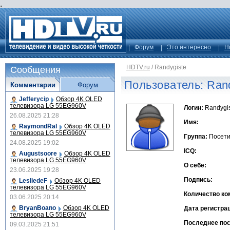
.
Форум
Это интересно
Н
HDTV.ru
/
Randygiste
Сообщения
Пользователь: Rand
Комментарии
Форум
Jefferycip
Обзор 4K OLED
телевизора LG 55EG960V
Логин:
Randygis
26.08.2025 21:28
Имя:
RaymondRal
Обзор 4K OLED
телевизора LG 55EG960V
Группа:
Посети
24.08.2025 19:02
ICQ:
Augustsoore
Обзор 4K OLED
телевизора LG 55EG960V
О себе:
23.06.2025 19:28
Подпись:
LesliedeF
Обзор 4K OLED
телевизора LG 55EG960V
Количество ко
03.06.2025 20:14
BryanBoano
Обзор 4K OLED
Дата регистра
телевизора LG 55EG960V
Последнее по
09.03.2025 21:51