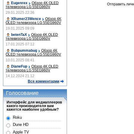
Eugenrex
Обзор 4K OLED
Отправить лич
телевизора LG 55EG960V
29.01.2025 22:36
XRumer23Wence
Обзор 4K
OLED телевизора LG 55EG960V
19.01.2025 09:09
betenTaX
Обзор 4K OLED
телевизора LG 55EG960V
17.01.2025 07:12
Bubpummabug
Обзор 4K
OLED телевизора LG 55EG960V
10.01.2025 08:41
DianeFup
Обзор 4K OLED
телевизора LG 55EG960V
14.12.2024 21:12
Все комментарии
Голосование
Интерфейс для медиаплееров
какого производителя вам
кажется наиболее удобным?
Roku
Dune HD
Apple TV