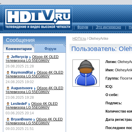
.
Форум
Это интересно
Н
HDTV.ru
/
OleheyArike
Сообщения
Пользователь: Oleh
Комментарии
Форум
Jefferycip
Обзор 4K OLED
телевизора LG 55EG960V
Логин:
OleheyAr
26.08.2025 21:28
Имя:
OleheyAri
RaymondRal
Обзор 4K OLED
телевизора LG 55EG960V
Группа:
Посети
24.08.2025 19:02
ICQ:
Augustsoore
Обзор 4K OLED
телевизора LG 55EG960V
О себе:
23.06.2025 19:28
Подпись:
LesliedeF
Обзор 4K OLED
телевизора LG 55EG960V
Количество ко
03.06.2025 20:14
BryanBoano
Обзор 4K OLED
Дата регистра
телевизора LG 55EG960V
Последнее по
09.03.2025 21:51