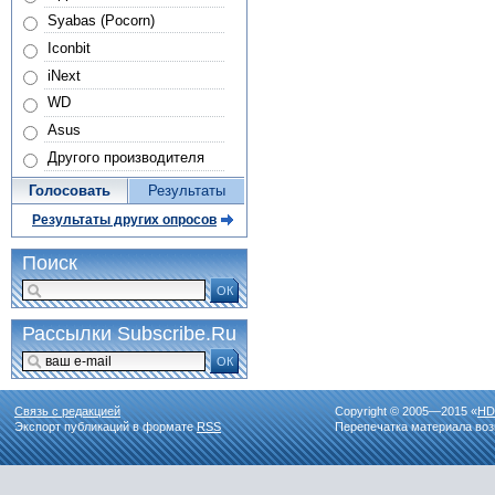
Syabas (Pocorn)
Iconbit
iNext
WD
Asus
Другого производителя
Голосовать
Результаты
Результаты других опросов
Поиск
ОК
Рассылки Subscribe.Ru
ОК
Связь с редакцией
Copyright © 2005—2015 «
HD
Экспорт публикаций в формате
RSS
Перепечатка материала воз