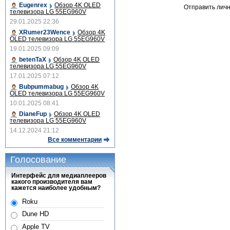
Eugenrex
Обзор 4K OLED
Отправить лич
телевизора LG 55EG960V
29.01.2025 22:36
XRumer23Wence
Обзор 4K
OLED телевизора LG 55EG960V
19.01.2025 09:09
betenTaX
Обзор 4K OLED
телевизора LG 55EG960V
17.01.2025 07:12
Bubpummabug
Обзор 4K
OLED телевизора LG 55EG960V
10.01.2025 08:41
DianeFup
Обзор 4K OLED
телевизора LG 55EG960V
14.12.2024 21:12
Все комментарии
Голосование
Интерфейс для медиаплееров
какого производителя вам
кажется наиболее удобным?
Roku
Dune HD
Apple TV