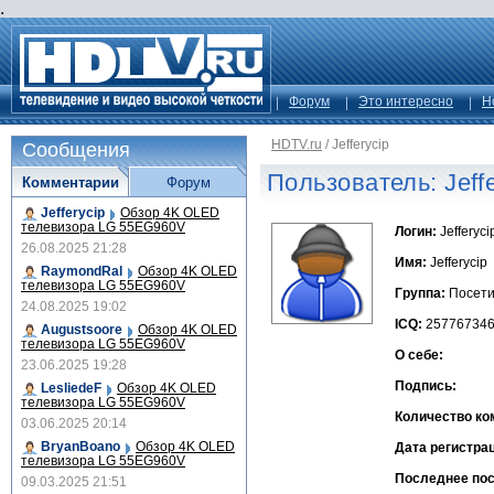
.
Форум
Это интересно
Н
HDTV.ru
/
Jefferycip
Сообщения
Пользователь: Jeffe
Комментарии
Форум
Jefferycip
Обзор 4K OLED
телевизора LG 55EG960V
Логин:
Jefferyci
26.08.2025 21:28
Имя:
Jefferycip
RaymondRal
Обзор 4K OLED
телевизора LG 55EG960V
Группа:
Посети
24.08.2025 19:02
ICQ:
25776734
Augustsoore
Обзор 4K OLED
телевизора LG 55EG960V
О себе:
23.06.2025 19:28
Подпись:
LesliedeF
Обзор 4K OLED
телевизора LG 55EG960V
Количество ко
03.06.2025 20:14
BryanBoano
Обзор 4K OLED
Дата регистра
телевизора LG 55EG960V
Последнее по
09.03.2025 21:51