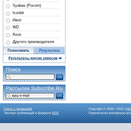
Syabas (Pocorn)
Iconbit
iNext
WD
Asus
Другого производителя
Голосовать
Результаты
Результаты других опросов
Поиск
ОК
Рассылки Subscribe.Ru
ОК
Связь с редакцией
Copyright © 2005—2015 «
HD
Экспорт публикаций в формате
RSS
Перепечатка материала воз