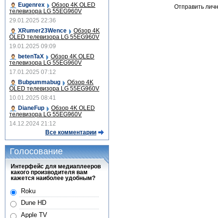
Eugenrex
Обзор 4K OLED
Отправить лич
телевизора LG 55EG960V
29.01.2025 22:36
XRumer23Wence
Обзор 4K
OLED телевизора LG 55EG960V
19.01.2025 09:09
betenTaX
Обзор 4K OLED
телевизора LG 55EG960V
17.01.2025 07:12
Bubpummabug
Обзор 4K
OLED телевизора LG 55EG960V
10.01.2025 08:41
DianeFup
Обзор 4K OLED
телевизора LG 55EG960V
14.12.2024 21:12
Все комментарии
Голосование
Интерфейс для медиаплееров
какого производителя вам
кажется наиболее удобным?
Roku
Dune HD
Apple TV