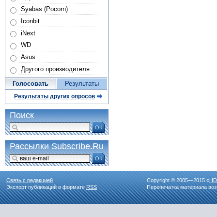
Syabas (Pocorn)
Iconbit
iNext
WD
Asus
Другого производителя
Голосовать
Результаты
Результаты других опросов
Поиск
ОК
Рассылки Subscribe.Ru
ОК
Связь с редакцией
Copyright © 2005—2015 «
HD
Экспорт публикаций в формате
RSS
Перепечатка материала воз