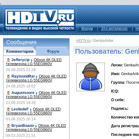
.
Форум
Это интересно
Н
HDTV.ru
/
GenkaArike
Сообщения
Пользователь: Gen
Комментарии
Форум
Jefferycip
Обзор 4K OLED
телевизора LG 55EG960V
Логин:
GenkaAr
26.08.2025 21:28
Имя:
GenkaArik
RaymondRal
Обзор 4K OLED
телевизора LG 55EG960V
Группа:
Посети
24.08.2025 19:02
ICQ:
Augustsoore
Обзор 4K OLED
телевизора LG 55EG960V
О себе:
23.06.2025 19:28
Подпись:
LesliedeF
Обзор 4K OLED
телевизора LG 55EG960V
Количество ко
03.06.2025 20:14
BryanBoano
Обзор 4K OLED
Дата регистра
телевизора LG 55EG960V
Последнее по
09.03.2025 21:51