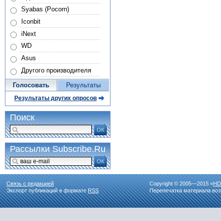
Syabas (Pocorn)
Iconbit
iNext
WD
Asus
Другого производителя
Голосовать
Результаты
Результаты других опросов
Поиск
ОК
Рассылки Subscribe.Ru
ОК
Связь с редакцией
Copyright © 2005—2015 «
HD
Экспорт публикаций в формате
RSS
Перепечатка материала воз