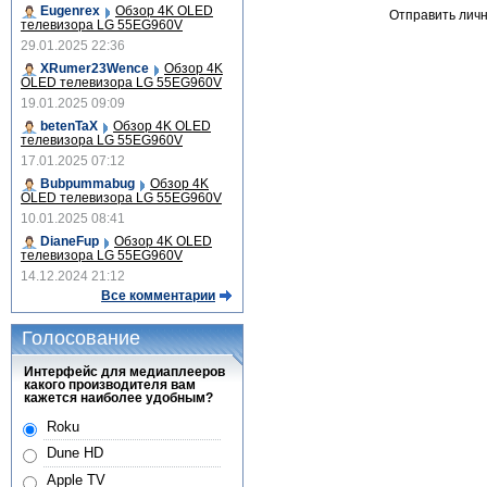
Eugenrex
Обзор 4K OLED
Отправить лич
телевизора LG 55EG960V
29.01.2025 22:36
XRumer23Wence
Обзор 4K
OLED телевизора LG 55EG960V
19.01.2025 09:09
betenTaX
Обзор 4K OLED
телевизора LG 55EG960V
17.01.2025 07:12
Bubpummabug
Обзор 4K
OLED телевизора LG 55EG960V
10.01.2025 08:41
DianeFup
Обзор 4K OLED
телевизора LG 55EG960V
14.12.2024 21:12
Все комментарии
Голосование
Интерфейс для медиаплееров
какого производителя вам
кажется наиболее удобным?
Roku
Dune HD
Apple TV