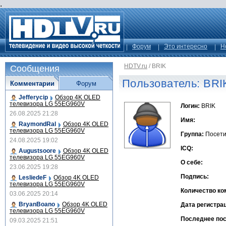
.
Форум
Это интересно
Н
HDTV.ru
/
BRIK
Сообщения
Пользователь: BRI
Комментарии
Форум
Jefferycip
Обзор 4K OLED
телевизора LG 55EG960V
Логин:
BRIK
26.08.2025 21:28
Имя:
RaymondRal
Обзор 4K OLED
телевизора LG 55EG960V
Группа:
Посети
24.08.2025 19:02
ICQ:
Augustsoore
Обзор 4K OLED
телевизора LG 55EG960V
О себе:
23.06.2025 19:28
Подпись:
LesliedeF
Обзор 4K OLED
телевизора LG 55EG960V
Количество ко
03.06.2025 20:14
BryanBoano
Обзор 4K OLED
Дата регистра
телевизора LG 55EG960V
Последнее по
09.03.2025 21:51