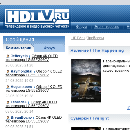
.
Форум
Это интересно
Н
HDTV.ru
/
Трейлеры
Сообщения
Комментарии
Форум
Явление / The Happening
Jefferycip
Обзор 4K OLED
телевизора LG 55EG960V
Параноидальный
26.08.2025 21:28
домочадцами в 
существованию 
RaymondRal
Обзор 4K OLED
телевизора LG 55EG960V
24.08.2025 19:02
Augustsoore
Обзор 4K OLED
телевизора LG 55EG960V
23.06.2025 19:28
LesliedeF
Обзор 4K OLED
телевизора LG 55EG960V
1
03.06.2025 20:14
BryanBoano
Обзор 4K OLED
Сумерки / Twilight
телевизора LG 55EG960V
09.03.2025 21:51
Семнадцатилетн