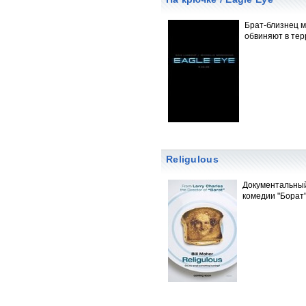
Брат-близнец м
обвиняют в тер
Religulous
Документальный
комедии "Борат"