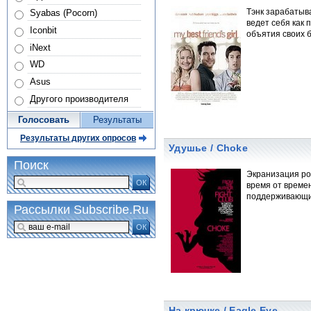
Тэнк зарабатыва
Syabas (Pocorn)
ведет себя как 
Iconbit
объятия своих 
iNext
WD
Asus
Другого производителя
Голосовать
Результаты
Результаты других опросов
Удушье / Choke
Поиск
Экранизация ро
ОК
время от време
поддерживающих
Рассылки Subscribe.Ru
ОК
На крючке / Eagle Eye