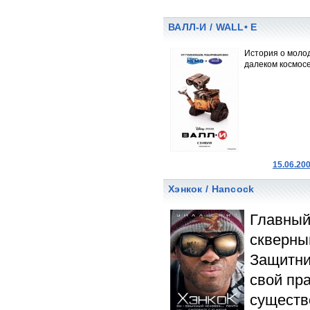
ВАЛЛ-И / WALL• E
История о молод
далеком космосе
15.06.20
Хэнкок / Hancock
Главный 
скверны
Защитни
свой пр
существ