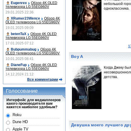
Eugenrex
Обзор 4K OLED
небольшой горо
телевизора LG 55EG960V
одноклассника.
29.01.2025 22:36
XRumer23Wence
Обзор 4K
OLED телевизора LG 55EG960V
19.01.2025 09:09
betenTaX
Обзор 4K OLED
телевизора LG 55EG960V
17.01.2025 07:12
1
Bubpummabug
Обзор 4K
OLED телевизора LG 55EG960V
Boy A
10.01.2025 08:41
DianeFup
Обзор 4K OLED
Когда Джеку бы
телевизора LG 55EG960V
несовершонноле
14.12.2024 21:12
детства.
Все комментарии
Голосование
Интерфейс для медиаплееров
какого производителя вам
кажется наиболее удобным?
Roku
Dune HD
Девушка моего лучшего друга
Apple TV