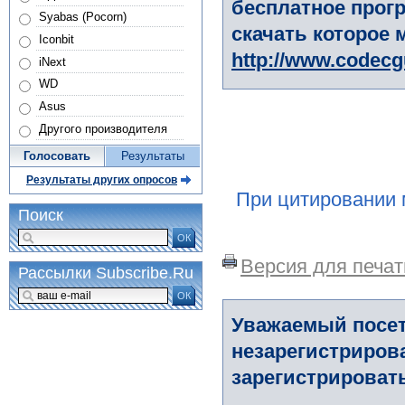
бесплатное прогр
Syabas (Pocorn)
скачать которое 
Iconbit
http://www.codec
iNext
WD
Asus
Другого производителя
Голосовать
Результаты
Результаты других опросов
При цитировании 
Поиск
ОК
Версия для печат
Рассылки Subscribe.Ru
ОК
Уважаемый посет
незарегистриров
зарегистрировать