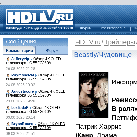
.
Форум
Это интересно
Н
HDTV.ru
/
Трейлеры
Сообщения
Комментарии
Форум
Beastly/Чудовище
Jefferycip
Обзор 4K OLED
телевизора LG 55EG960V
26.08.2025 21:28
RaymondRal
Обзор 4K OLED
телевизора LG 55EG960V
Информ
24.08.2025 19:02
Augustsoore
Обзор 4K OLED
телевизора LG 55EG960V
Режисс
23.06.2025 19:28
В роля
LesliedeF
Обзор 4K OLED
телевизора LG 55EG960V
Петтифе
03.06.2025 20:14
BryanBoano
Обзор 4K OLED
Патрик Харрис
телевизора LG 55EG960V
09.03.2025 21:51
Жанр
: Драма