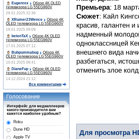
Eugenrex
Обзор 4K OLED
Премьера
: 18 март
телевизора LG 55EG960V
29.01.2025 22:36
Сюжет
: Кайл Кинг
XRumer23Wence
Обзор 4K
OLED телевизора LG 55EG960V
красив, галантен 
19.01.2025 09:09
надменный молодой
betenTaX
Обзор 4K OLED
телевизора LG 55EG960V
одноклассницей Кен
17.01.2025 07:12
внешнего вида нач
Bubpummabug
Обзор 4K
OLED телевизора LG 55EG960V
разбегаться, истош
10.01.2025 08:41
отменить злое колд
DianeFup
Обзор 4K OLED
телевизора LG 55EG960V
14.12.2024 21:12
Все комментарии
Голосование
Интерфейс для медиаплееров
какого производителя вам
кажется наиболее удобным?
Roku
Dune HD
Для просмотра H
Apple TV