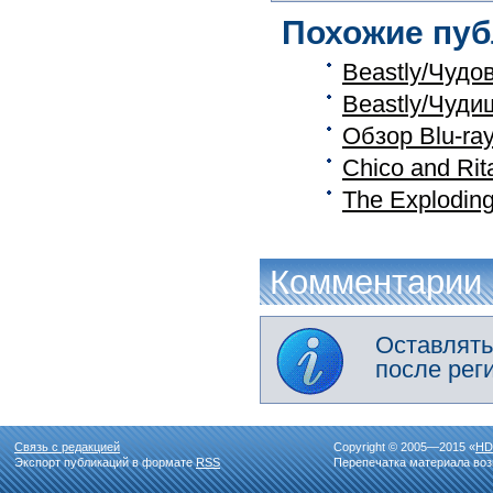
Похожие пуб
Beastly/Чудо
Beastly/Чуди
Обзор Blu-ra
Chico and Rit
The Explodin
Комментарии
Оставлять
после рег
Связь с редакцией
Copyright © 2005—2015 «
HD
Экспорт публикаций в формате
RSS
Перепечатка материала воз