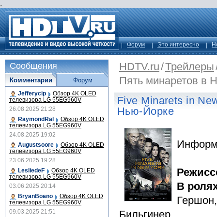
.
Форум
Это интересно
Н
HDTV.ru
/
Трейлеры
Сообщения
Пять минаретов в 
Комментарии
Форум
Jefferycip
Обзор 4K OLED
Five Minarets in N
телевизора LG 55EG960V
Нью-Йорке
26.08.2025 21:28
RaymondRal
Обзор 4K OLED
телевизора LG 55EG960V
24.08.2025 19:02
Информ
Augustsoore
Обзор 4K OLED
телевизора LG 55EG960V
23.06.2025 19:28
Режисс
LesliedeF
Обзор 4K OLED
телевизора LG 55EG960V
В роля
03.06.2025 20:14
BryanBoano
Обзор 4K OLED
Гершон,
телевизора LG 55EG960V
09.03.2025 21:51
Бильгинер