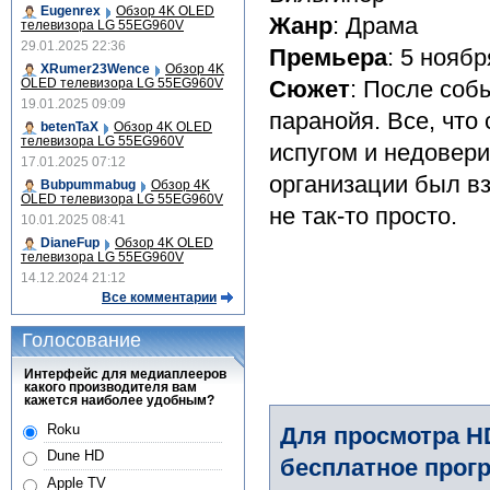
Eugenrex
Обзор 4K OLED
Жанр
: Драма
телевизора LG 55EG960V
29.01.2025 22:36
Премьера
: 5 ноябр
XRumer23Wence
Обзор 4K
OLED телевизора LG 55EG960V
Сюжет
: После соб
19.01.2025 09:09
паранойя. Все, что
betenTaX
Обзор 4K OLED
телевизора LG 55EG960V
испугом и недовери
17.01.2025 07:12
организации был вз
Bubpummabug
Обзор 4K
OLED телевизора LG 55EG960V
не так-то просто.
10.01.2025 08:41
DianeFup
Обзор 4K OLED
телевизора LG 55EG960V
14.12.2024 21:12
Все комментарии
Голосование
Интерфейс для медиаплееров
какого производителя вам
кажется наиболее удобным?
Roku
Для просмотра H
Dune HD
бесплатное прогр
Apple TV