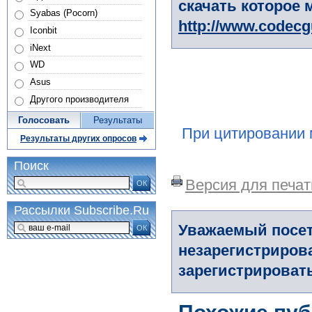
скачать которое 
Syabas (Pocorn)
http://www.codec
Iconbit
iNext
WD
Asus
Другого производителя
Голосовать
Результаты
При цитировании 
Результаты других опросов
Поиск
Версия для печат
ОК
Рассылки Subscribe.Ru
Уважаемый посет
ОК
незарегистриров
зарегистрировать