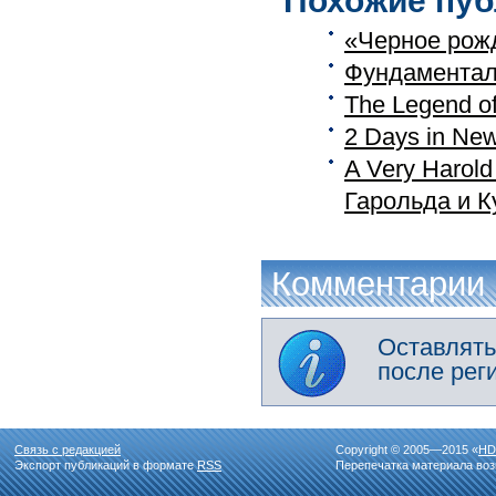
Похожие пуб
«Черное рожд
Фундаментал
The Legend of
2 Days in Ne
A Very Harol
Гарольда и 
Комментарии
Оставлять
после рег
Связь с редакцией
Copyright © 2005—2015 «
HD
Экспорт публикаций в формате
RSS
Перепечатка материала воз