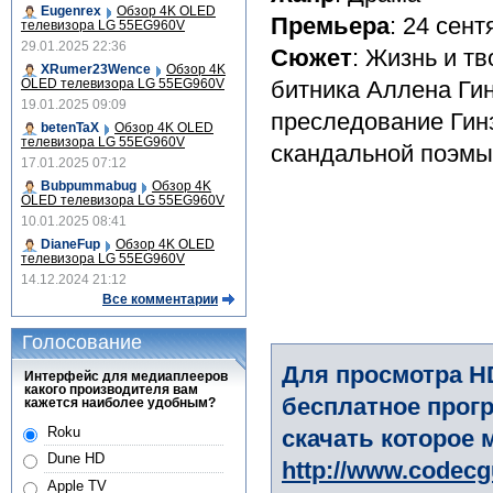
Eugenrex
Обзор 4K OLED
Премьера
: 24 сен
телевизора LG 55EG960V
29.01.2025 22:36
Сюжет
: Жизнь и т
XRumer23Wence
Обзор 4K
OLED телевизора LG 55EG960V
битника Аллена Ги
19.01.2025 09:09
преследование Гинз
betenTaX
Обзор 4K OLED
телевизора LG 55EG960V
скандальной поэмы
17.01.2025 07:12
Bubpummabug
Обзор 4K
OLED телевизора LG 55EG960V
10.01.2025 08:41
DianeFup
Обзор 4K OLED
телевизора LG 55EG960V
14.12.2024 21:12
Все комментарии
Голосование
Для просмотра H
Интерфейс для медиаплееров
какого производителя вам
бесплатное прогр
кажется наиболее удобным?
Roku
скачать которое 
Dune HD
http://www.codec
Apple TV