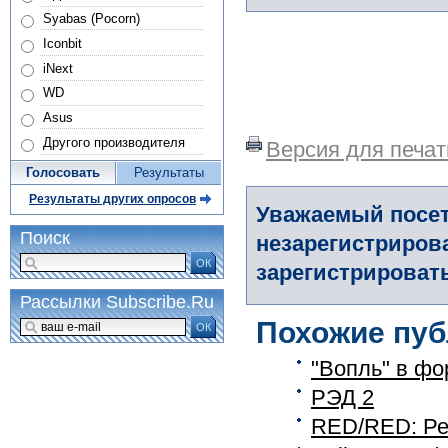
Syabas (Pocorn)
Iconbit
iNext
WD
Asus
Другого производителя
Версия для печат
Голосовать
Результаты
Результаты других опросов
Уважаемый посет
Поиск
незарегистриров
ОК
зарегистрировать
Рассылки Subscribe.Ru
Похожие пуб
ОК
"Вопль" в фо
РЭД 2
RED/RED: Ре