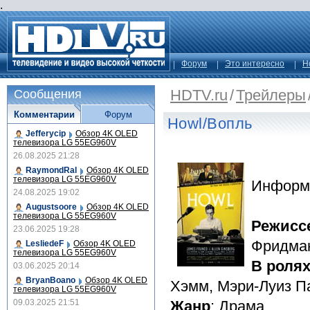
.
Форум
Это интересно
Н
HDTV.ru
/
Трейлеры
Сообщения
Комментарии
Форум
Howl/Вопль
Jefferycip
Обзор 4K OLED
телевизора LG 55EG960V
26.08.2025 21:28
RaymondRal
Обзор 4K OLED
телевизора LG 55EG960V
Информ
24.08.2025 19:02
Augustsoore
Обзор 4K OLED
телевизора LG 55EG960V
Режисс
23.06.2025 19:28
Фридма
LesliedeF
Обзор 4K OLED
телевизора LG 55EG960V
В роля
03.06.2025 20:14
BryanBoano
Обзор 4K OLED
Хэмм, Мэри-Луиз П
телевизора LG 55EG960V
09.03.2025 21:51
Жанр
: Драма