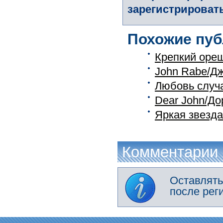
зарегистрировать
Похожие пуб
Крепкий ореш
John Rabe/Д
Любовь случа
Dear John/До
Яркая звезда 
Комментарии
Оставлять
после рег