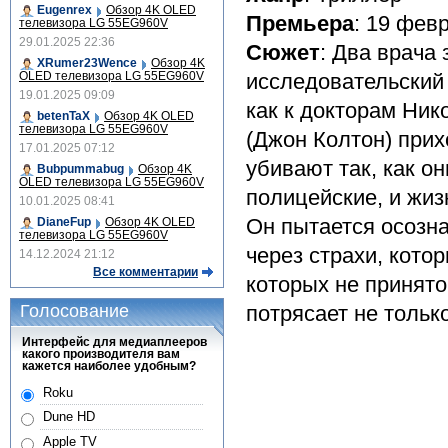
Eugenrex
Обзор 4K OLED
Премьера
: 19 фев
телевизора LG 55EG960V
29.01.2025 22:36
Сюжет
: Два врача
XRumer23Wence
Обзор 4K
OLED телевизора LG 55EG960V
исследовательский 
19.01.2025 09:09
как к докторам Ник
betenTaX
Обзор 4K OLED
телевизора LG 55EG960V
(Джон Колтон) при
17.01.2025 07:12
убивают так, как он
Bubpummabug
Обзор 4K
OLED телевизора LG 55EG960V
полицейские, и жи
10.01.2025 08:41
Он пытается осозн
DianeFup
Обзор 4K OLED
телевизора LG 55EG960V
через страхи, кото
14.12.2024 21:12
Все комментарии
которых не принято 
Голосование
потрясает не только
Интерфейс для медиаплееров
какого производителя вам
кажется наиболее удобным?
Roku
Dune HD
Apple TV