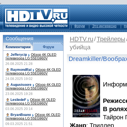
.
Форум
Это интересно
Н
HDTV.ru
/
Трейлеры
Сообщения
убийца
Комментарии
Форум
Jefferycip
Обзор 4K OLED
Dreamkiller/Вообр
телевизора LG 55EG960V
26.08.2025 21:28
RaymondRal
Обзор 4K OLED
телевизора LG 55EG960V
24.08.2025 19:02
Информ
Augustsoore
Обзор 4K OLED
телевизора LG 55EG960V
23.06.2025 19:28
Режисс
LesliedeF
Обзор 4K OLED
телевизора LG 55EG960V
В роля
03.06.2025 20:14
BryanBoano
Обзор 4K OLED
Тайрон 
телевизора LG 55EG960V
09.03.2025 21:51
Жанр
: Триллер