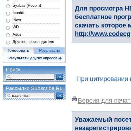
Syabas (Pocorn)
Для просмотра H
Iconbit
бесплатное прогр
iNext
скачать которое 
WD
http://www.codec
Asus
Другого производителя
Голосовать
Результаты
Результаты других опросов
Поиск
ОК
При цитировании 
Рассылки Subscribe.Ru
ОК
Версия для печат
Уважаемый посет
незарегистриров